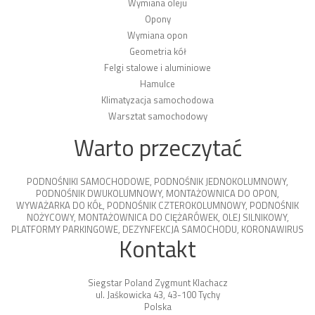
Wymiana oleju
Opony
Wymiana opon
Geometria kół
Felgi stalowe i aluminiowe
Hamulce
Klimatyzacja samochodowa
Warsztat samochodowy
Warto przeczytać
PODNOŚNIKI SAMOCHODOWE
,
PODNOŚNIK JEDNOKOLUMNOWY
,
PODNOŚNIK DWUKOLUMNOWY
,
MONTAŻOWNICA DO OPON
,
WYWAŻARKA DO KÓŁ
,
PODNOŚNIK CZTEROKOLUMNOWY
,
PODNOŚNIK
NOŻYCOWY
,
MONTAŻOWNICA DO CIĘŻARÓWEK
,
OLEJ SILNIKOWY
,
PLATFORMY PARKINGOWE
,
DEZYNFEKCJA SAMOCHODU
,
KORONAWIRUS
Kontakt
Siegstar Poland Zygmunt Klachacz
ul. Jaśkowicka 43, 43-100 Tychy
Polska