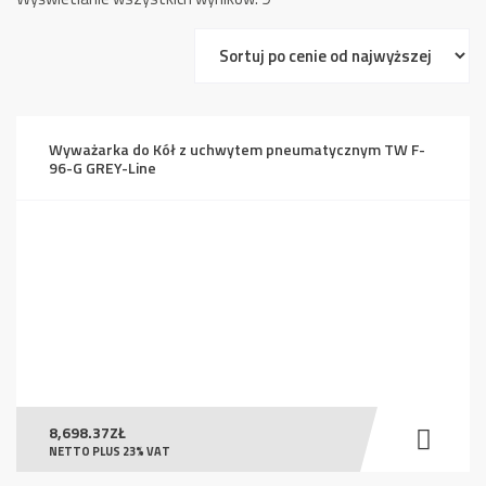
według
ceny:
od
wysokiej
do
Wyważarka do Kół z uchwytem pneumatycznym TW F-
niskiej
96-G GREY-Line
8,698.37
ZŁ
NETTO PLUS 23% VAT