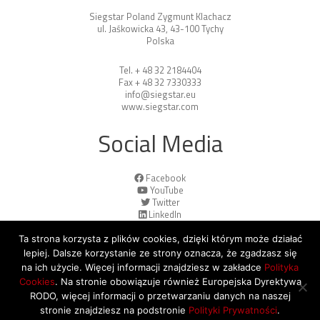
Siegstar Poland Zygmunt Klachacz
ul. Jaśkowicka 43, 43-100 Tychy
Polska
Tel. + 48 32 2184404
Fax + 48 32 7330333
info@siegstar.eu
www.siegstar.com
Social Media
Facebook
YouTube
Twitter
LinkedIn
Ta strona korzysta z plików cookies, dzięki którym może działać
lepiej. Dalsze korzystanie ze strony oznacza, że zgadzasz się
na ich użycie. Więcej informacji znajdziesz w zakładce
Polityka
Cookies
. Na stronie obowiązuje również Europejska Dyrektywa
© 2026 Copyright by SiegStar. All rights
RODO, więcej informacji o przetwarzaniu danych na naszej
reserved
Regulamin
Shipping
stronie znajdziesz na podstronie
Polityki Prywatności
.