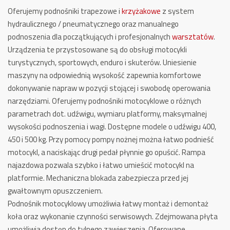
Oferujemy podnośniki trapezowe i
krzyżakowe
z system
hydraulicznego / pneumatycznego oraz manualnego
podnoszenia dla początkujących i profesjonalnych
warsztatów
.
Urządzenia te przystosowane są do obsługi motocykli
turystycznych, sportowych, enduro i skuterów. Uniesienie
maszyny na odpowiednią wysokość zapewnia komfortowe
dokonywanie napraw w pozycji stojącej i swobodę operowania
narzędziami. Oferujemy podnośniki motocyklowe o różnych
parametrach dot. udźwigu, wymiaru platformy, maksymalnej
wysokości podnoszenia i wagi. Dostępne modele o udźwigu 400,
450 i 500 kg. Przy pomocy pompy nożnej można łatwo podnieść
motocykl, a naciskając drugi pedał płynnie go opuścić. Rampa
najazdowa pozwala szybko i łatwo umieścić motocykl na
platformie. Mechaniczna blokada zabezpiecza przed jej
gwałtownym opuszczeniem.
Podnośnik motocyklowy umożliwia łatwy montaż i demontaż
koła oraz wykonanie czynności serwisowych. Zdejmowana płyta
umożliwia dostęp do tylnego zawieszenia. Oferowane