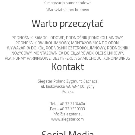
Klimatyzacja samochodowa
Warsztat samochodowy
Warto przeczytać
PODNOŚNIKI SAMOCHODOWE
,
PODNOŚNIK JEDNOKOLUMNOWY
,
PODNOŚNIK DWUKOLUMNOWY
,
MONTAŻOWNICA DO OPON
,
WYWAŻARKA DO KÓŁ
,
PODNOŚNIK CZTEROKOLUMNOWY
,
PODNOŚNIK
NOŻYCOWY
,
MONTAŻOWNICA DO CIĘŻARÓWEK
,
OLEJ SILNIKOWY
,
PLATFORMY PARKINGOWE
,
DEZYNFEKCJA SAMOCHODU
,
KORONAWIRUS
Kontakt
Siegstar Poland Zygmunt Klachacz
ul. Jaśkowicka 43, 43-100 Tychy
Polska
Tel. + 48 32 2184404
Fax + 48 32 7330333
info@siegstar.eu
www.siegstar.com
Social Media