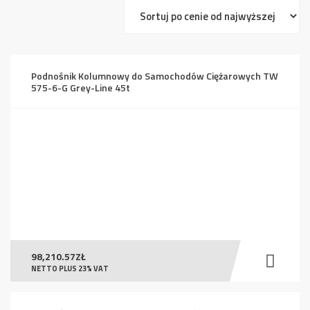
ceny:
od
wysokiej
do
Podnośnik Kolumnowy do Samochodów Ciężarowych TW
niskiej
575-6-G Grey-Line 45t
98,210.57
ZŁ
NETTO PLUS 23% VAT