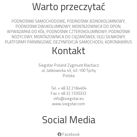
Warto przeczytać
PODNOŚNIKI SAMOCHODOWE
,
PODNOŚNIK JEDNOKOLUMNOWY
,
PODNOŚNIK DWUKOLUMNOWY
,
MONTAŻOWNICA DO OPON
,
WYWAŻARKA DO KÓŁ
,
PODNOŚNIK CZTEROKOLUMNOWY
,
PODNOŚNIK
NOŻYCOWY
,
MONTAŻOWNICA DO CIĘŻARÓWEK
,
OLEJ SILNIKOWY
,
PLATFORMY PARKINGOWE
,
DEZYNFEKCJA SAMOCHODU
,
KORONAWIRUS
Kontakt
Siegstar Poland Zygmunt Klachacz
ul. Jaśkowicka 43, 43-100 Tychy
Polska
Tel. + 48 32 2184404
Fax + 48 32 7330333
info@siegstar.eu
www.siegstar.com
Social Media
Facebook