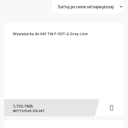
ceny:
od
wysokiej
do
Wyważarka do Kół TW F-50T-G Grey-Line
niskiej
7,722.76
ZŁ
NETTO PLUS 23% VAT