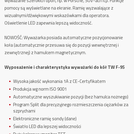
wyważanie szerokich opon, np. w Porsche, SUV-ach itp. Funkcje
pomocy są wyświetlane na ekranie. Ramię wyzwalające z
wizualnymi/dźwiękowymi wskazówkami dla operatora.
Oświetlenie LED zapewnia lepszą widoczność.
NOWOŚĆ: Wyważarka posiada automatyczne pozycjonowanie
koła (automatycznie przesuwa się do pozycji wewnętrznej i
zewnętrznej) z hamulcem magnetycznym.
Wyposażenie i charakterystyka wyważarki do kół TW F-95
Wysoka jakość wykonania 1A z CE-Certyfikatem
Produkcja wg norm ISO 9001
Automatyczne wyszukiwanie pozycji (bez hamulca nożnego)
Program Split dla precyzyjnego rozmieszczenia ciężarków za
szprychami
Elektroniczne ramię sondy (dane)
Światło LED dla lepszej widoczności