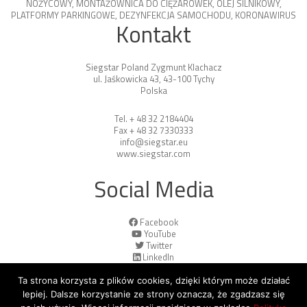
NOŻYCOWY
,
MONTAŻOWNICA DO CIĘŻARÓWEK
,
OLEJ SILNIKOWY
,
PLATFORMY PARKINGOWE
,
DEZYNFEKCJA SAMOCHODU
,
KORONAWIRUS
Kontakt
Siegstar Poland Zygmunt Klachacz
ul. Jaśkowicka 43, 43-100 Tychy
Polska
Tel. + 48 32 2184404
Fax + 48 32 7330333
info@siegstar.eu
www.siegstar.com
Social Media
Facebook
YouTube
Twitter
LinkedIn
Ta strona korzysta z plików cookies, dzięki którym może działać
lepiej. Dalsze korzystanie ze strony oznacza, że zgadzasz się