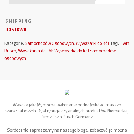
S H I P P I N G
DOSTAWA
Kategorie:
Samochodów Osobowych
,
Wyważarki do Kół
Tagi:
Twin
Busch
,
Wyważarka do kół
,
Wyważarka do kół samochodów
osobowych
Wysoka jakość, mocne wykonanie podnośników i maszyn
warsztatowych. Dystrybucja oryginalnych produktów Niemieckiej
firmy Twin Busch Germany
Serdecznie zapraszamy na naszego bloga, zobaczyć go można