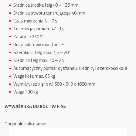
Średnica środka felg 40 – 135 mm
Średnica otworu centrującego 40 mm
Czas mierzenia 4 – 7 s
Tolerancja pomiaru +/- 1 g
Zasilanie 230 V
Duży kolorowy monitor TFT
Szerokość felg max. 1,5 – 20″
Średnica felg max. 10 – 24″
Automatyczny pomiar dystansu; średnicy i szerokości koła
Waga koła max. 65 kg
Wymiary (sz x gł x w) 680 x 640 x 1680 mm
Waga 130 kg
WYWAŻARKA DO KÓŁ TW F-95
Opcjonalne akcesoria: