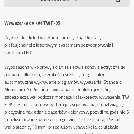
Kół
TW
F-
Wyważarka do kół TW F-95
95
Wyważarka do kół w pełni automatyczna. Do pracy
profesjonalnej z laserowym systemem pozycjonowania i
światłem LED.
Wyposażona w kolorowy ekran TFT i dwie sondy elektryczne do
pomiaru odległości, szerokości i średnicy felgi, a także
automatyczne wykrywanie programów wyważania (Standard i
Aluminium-S). Posiada również hamulec blokujący, który
zabezpiecza wał podczas montażu koła/korekty wyważenia. TW
F-95 posiada laserowy system pozycjonowania, umożliwiający
precyzyjne nakładanie ciężarków klejonych w pozycji na godzinie 6
(możliwe również w pozycji na godzinie 12 bez lasera). Posiada
wał o średnicy 40 mm i przedłużony uchwyt koła, co ułatwia