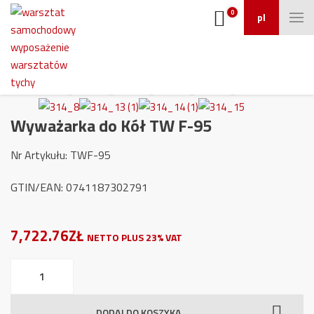
0
pl
Wyważarka do Kół TW F-95
Nr Artykułu: TWF-95
GTIN/EAN: 0741187302791
7,722.76ZŁ
NETTO PLUS 23% VAT
ilość
Wyważarka
do
DODAJ DO KOSZYKA