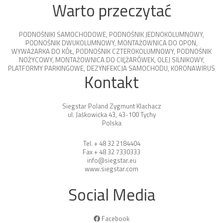
Warto przeczytać
PODNOŚNIKI SAMOCHODOWE
,
PODNOŚNIK JEDNOKOLUMNOWY
,
PODNOŚNIK DWUKOLUMNOWY
,
MONTAŻOWNICA DO OPON
,
WYWAŻARKA DO KÓŁ
,
PODNOŚNIK CZTEROKOLUMNOWY
,
PODNOŚNIK
NOŻYCOWY
,
MONTAŻOWNICA DO CIĘŻARÓWEK
,
OLEJ SILNIKOWY
,
PLATFORMY PARKINGOWE
,
DEZYNFEKCJA SAMOCHODU
,
KORONAWIRUS
Kontakt
Siegstar Poland Zygmunt Klachacz
ul. Jaśkowicka 43, 43-100 Tychy
Polska
Tel. + 48 32 2184404
Fax + 48 32 7330333
info@siegstar.eu
www.siegstar.com
Social Media
Facebook