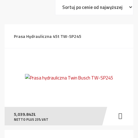
ceny:
od
wysokiej
do
Prasa Hydrauliczna 45t TW-SP245
niskiej
5,039.84
ZŁ
NETTO PLUS 23% VAT