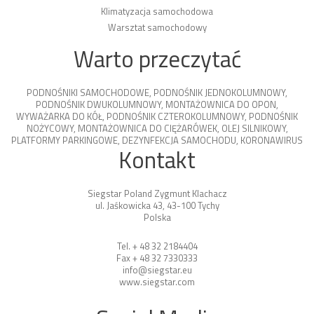
Klimatyzacja samochodowa
Warsztat samochodowy
Warto przeczytać
PODNOŚNIKI SAMOCHODOWE
,
PODNOŚNIK JEDNOKOLUMNOWY
,
PODNOŚNIK DWUKOLUMNOWY
,
MONTAŻOWNICA DO OPON
,
WYWAŻARKA DO KÓŁ
,
PODNOŚNIK CZTEROKOLUMNOWY
,
PODNOŚNIK
NOŻYCOWY
,
MONTAŻOWNICA DO CIĘŻARÓWEK
,
OLEJ SILNIKOWY
,
PLATFORMY PARKINGOWE
,
DEZYNFEKCJA SAMOCHODU
,
KORONAWIRUS
Kontakt
Siegstar Poland Zygmunt Klachacz
ul. Jaśkowicka 43, 43-100 Tychy
Polska
Tel. + 48 32 2184404
Fax + 48 32 7330333
info@siegstar.eu
www.siegstar.com