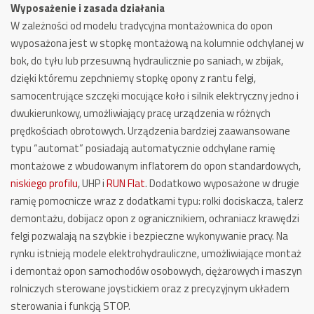
Wyposażenie i zasada działania
W zależności od modelu tradycyjna montażownica do opon
wyposażona jest w stopkę montażową na kolumnie odchylanej w
bok, do tyłu lub przesuwną hydraulicznie po saniach, w zbijak,
dzięki któremu zepchniemy stopkę opony z rantu felgi,
samocentrujące szczęki mocujące koło i silnik elektryczny jedno i
dwukierunkowy, umożliwiający pracę urządzenia w różnych
prędkościach obrotowych. Urządzenia bardziej zaawansowane
typu “automat” posiadają automatycznie odchylane ramię
montażowe z wbudowanym inflatorem do opon standardowych,
niskiego profilu
, UHP i
RUN Flat
. Dodatkowo wyposażone w drugie
ramię pomocnicze wraz z dodatkami typu: rolki dociskacza, talerz
demontażu, dobijacz opon z ogranicznikiem, ochraniacz krawędzi
felgi pozwalają na szybkie i bezpieczne wykonywanie pracy. Na
rynku istnieją modele elektrohydrauliczne, umożliwiające montaż
i demontaż opon samochodów osobowych, ciężarowych i maszyn
rolniczych sterowane joystickiem oraz z precyzyjnym układem
sterowania i funkcją STOP.