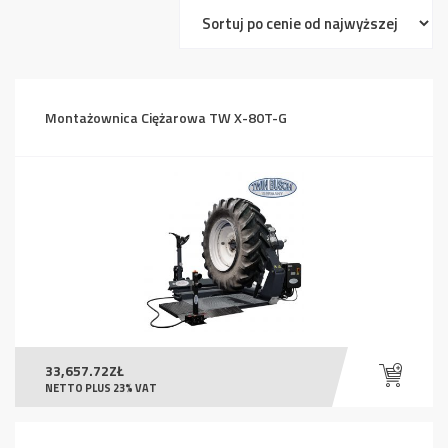
ceny:
od
wysokiej
do
Montażownica Ciężarowa TW X-80T-G
niskiej
33,657.72
ZŁ
NETTO PLUS 23% VAT