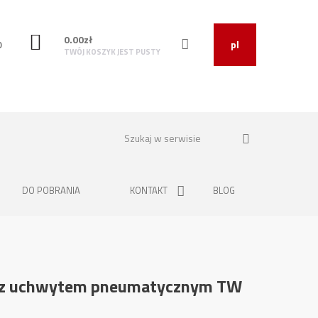
0.00
zł
O
pl
TWÓJ KOSZYK JEST PUSTY
DO POBRANIA
KONTAKT
BLOG
 z uchwytem pneumatycznym TW