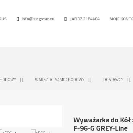
RUS
info@siegstar.eu
+48 32 2184404
MOJE KONT
CHODOWY
WARSZTAT SAMOCHODOWY
DOSTAWCY
Wyważarka do Kół
F-96-G GREY-Line