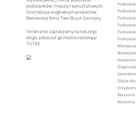
Podnośni
podnośników i maszyn warsztatowych.
Podnośnik
Dystrybucja oryginalnych produktów
Niemieckiej firmy Twin Busch Germany
Podnośni
Podnośnik
Serdecznie zapraszamy na naszego
Podnośnik
bloga, zobaczyć go można naciskając
Podnośnik
TUTAJ
!
Montażown
Wyważarki
Kompresor
Diagnosty
Geometria
Stacje obs
Urządzeni
Akcesoria
Akcesoria