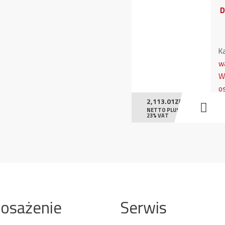
D
K
w
W
o
2,113.01
ZŁ
NETTO PLUS
23% VAT
osażenie
Serwis