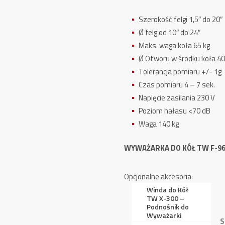
Szerokość felgi 1,5″ do 20″
Ø felg od 10″ do 24″
Maks. waga koła
65 kg
Ø Otworu w środku koła 4
Tolerancja pomiaru +/- 1g
Czas pomiaru 4 – 7 sek.
Napięcie zasilania 230 V
Poziom hałasu <70 dB
Waga 140 kg
WYWAŻARKA DO KÓŁ TW F-9
Opcjonalne akcesoria:
Winda do Kół
TW X-300 –
Podnośnik do
Wyważarki
S