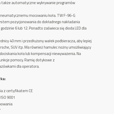
gi, a także automatyczne wykrywanie
programów
i pneumatycznemu mocowaniu koła.
TW F-96-G
ystem pozycjonowania do dokładnego nakładania
 godzinie 6 lub 12.
Ponadto zaświeca się dioda LED dla
nicy 40 mm i przedłużony wałek podbieracza, aby lepiej
rsche, SUV itp. Ma również hamulec nożny umożliwiający
dociskania koła lub kompensacji niewyważenia.
Na
unkcje pomocy.
Ramię dotykowe z
zówkami dla operatora.
yka:
a z certyfikatem CE
 ISO 9001
nowania
T