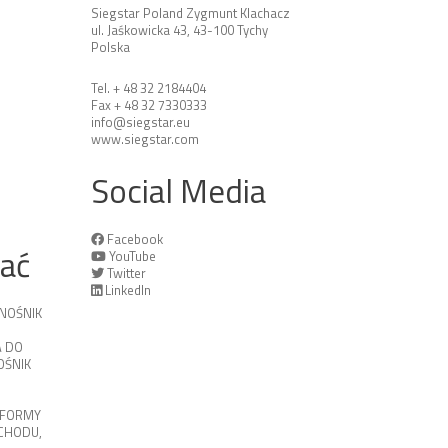
Siegstar Poland Zygmunt Klachacz
ul. Jaśkowicka 43, 43-100 Tychy
Polska
Tel. + 48 32 2184404
Fax + 48 32 7330333
info@siegstar.eu
www.siegstar.com
Social Media
Facebook
tać
YouTube
Twitter
LinkedIn
NOŚNIK
 DO
ŚNIK
TFORMY
OCHODU
,