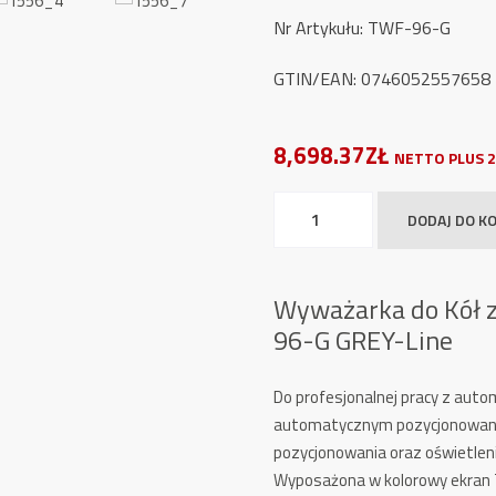
Nr Artykułu: TWF-96-G
GTIN/EAN: 0746052557658
8,698.37ZŁ
NETTO PLUS 2
ilość
DODAJ DO K
Wyważarka
do
Kół
Wyważarka do Kół
z
96-G GREY-Line
uchwytem
pneumatycznym
Do profesjonalnej pracy z au
TW
automatycznym pozycjonowani
F-
pozycjonowania oraz oświetlen
96-
Wyposażona w kolorowy ekran T
G