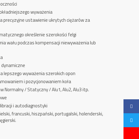
doczności
dokładniejszego wyważenia
a precyzyjne ustawienie ukrytych ciężarów za
omatycznego
o
kreślenie szerokości felgi
ia wału podczas kompensacji niewyważenia lub
ka
i dynamiczne
a lepszego wyważenia szerokich opon
amowaniem i pozycjonowaniem koła
 Normalny / Statyczny / Alu1, Alu2, Alu3 itp.
kowe
bracji i autodiagnostyki
elski, francuski, hiszpański, portugalski, holenderski,
ęgierski.