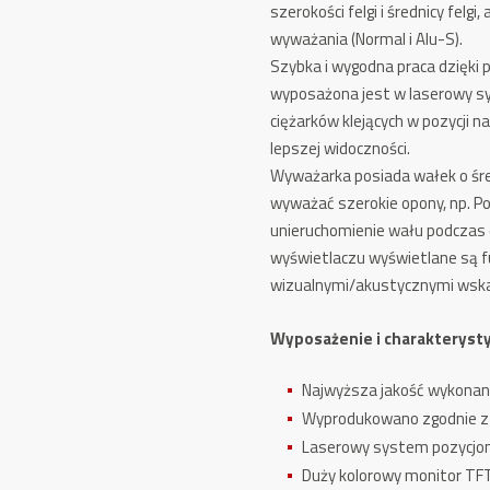
szerokości felgi i średnicy fel
GREY-
wyważania (Normal i Alu-S).
Line
Szybka i wygodna praca dzięk
wyposażona jest w laserowy s
ciężarków klejących w pozycji na
lepszej widoczności.
Wyważarka posiada wałek o śred
wyważać szerokie opony, np.
Po
unieruchomienie wału podczas 
wyświetlaczu wyświetlane są f
wizualnymi/akustycznymi wska
Wyposażenie i charakteryst
Najwyższa jakość wykonani
Wyprodukowano zgodnie z
Laserowy system pozycjo
Duży kolorowy monitor TF