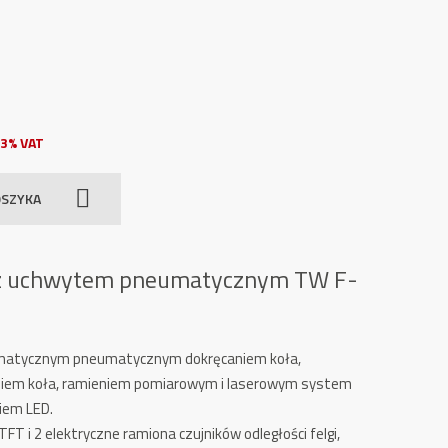
3% VAT
OSZYKA
 z uchwytem pneumatycznym TW F-
tomatycznym pneumatycznym dokręcaniem koła,
em koła, ramieniem pomiarowym i laserowym system
iem LED.
FT i 2 elektryczne
r
amiona czujników odległości felgi,