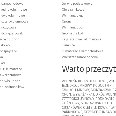
ki samochodowe
Serwis podstawowy
i jednokolumnowe
Oleje silnikowe
ki dwukolumnowe
Wymiana oleju
i czterokolumnowe
Opony
i nożycowe
Wymiana opon
i do ciężarówek
Geometria kół
ice do opon
Felgi stalowe i aluminiowe
 do kół
Hamulce
y sprężarki
Klimatyzacja samochodowa
ka
Warsztat samochodowy
 kół
Warto przeczy
ługi klimatyzacji
a warsztatowe
 serwisu opon
PODNOŚNIKI SAMOCHODOWE
,
POD
JEDNOKOLUMNOWY
,
PODNOŚNIK
 do podnośników
DWUKOLUMNOWY
,
MONTAŻOWNICA
OPON
,
WYWAŻARKA DO KÓŁ
,
PODNO
CZTEROKOLUMNOWY
,
PODNOŚNIK
NOŻYCOWY
,
MONTAŻOWNICA DO
CIĘŻARÓWEK
,
OLEJ SILNIKOWY
,
PLA
PARKINGOWE
,
DEZYNFEKCJA SAM