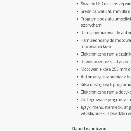
Światło LED dla lepszej wi
Średnica wału 40 mm dla 
Program podziału umożliwi
szprychami
Ramię pomiarowe do aut
Hamulec nożny do mocowan
mocowania koła
Elektroniczne ramię czujni
Równoważenie statyczne 
Mocowanie koła 255 mm dl
Automatyczny pomiar z h
Kilka dostępnych programów
Elektroniczne ramię doty
Zintegrowane programy kali
Języki menu: niemiecki, angi
włoski, polski, szwedzki i w
Dane techniczne: