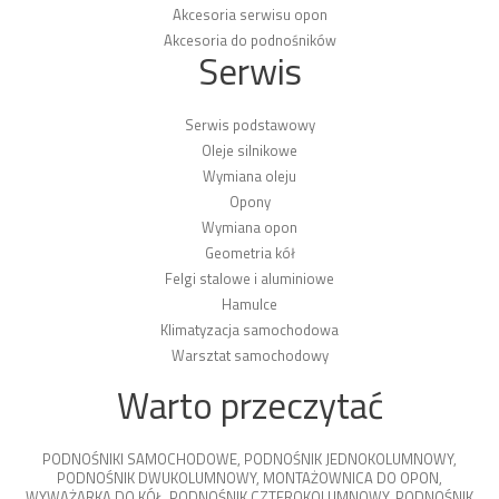
Akcesoria serwisu opon
Akcesoria do podnośników
Serwis
Serwis podstawowy
Oleje silnikowe
Wymiana oleju
Opony
Wymiana opon
Geometria kół
Felgi stalowe i aluminiowe
Hamulce
Klimatyzacja samochodowa
Warsztat samochodowy
Warto przeczytać
PODNOŚNIKI SAMOCHODOWE
,
PODNOŚNIK JEDNOKOLUMNOWY
,
PODNOŚNIK DWUKOLUMNOWY
,
MONTAŻOWNICA DO OPON
,
WYWAŻARKA DO KÓŁ
,
PODNOŚNIK CZTEROKOLUMNOWY
,
PODNOŚNIK