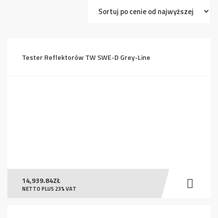
ceny:
od
wysokiej
do
Tester Reflektorów TW SWE-D Grey-Line
niskiej
14,939.84
ZŁ
NETTO PLUS 23% VAT