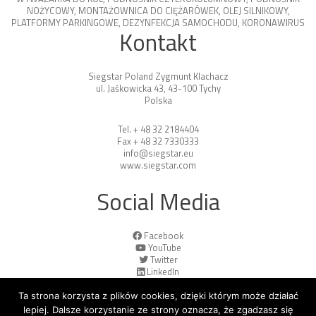
NOŻYCOWY
,
MONTAŻOWNICA DO CIĘŻARÓWEK
,
OLEJ SILNIKOWY
,
PLATFORMY PARKINGOWE
,
DEZYNFEKCJA SAMOCHODU
,
KORONAWIRUS
Kontakt
Siegstar Poland Zygmunt Klachacz
ul. Jaśkowicka 43, 43-100 Tychy
Polska
Tel. + 48 32 2184404
Fax + 48 32 7330333
info@siegstar.eu
www.siegstar.com
Social Media
Facebook
YouTube
Twitter
LinkedIn
Ta strona korzysta z plików cookies, dzięki którym może działać
lepiej. Dalsze korzystanie ze strony oznacza, że zgadzasz się