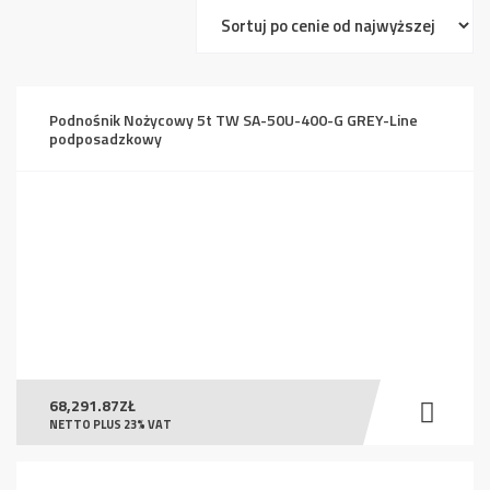
ceny:
od
wysokiej
do
Podnośnik Nożycowy 5t TW SA-50U-400-G GREY-Line
niskiej
podposadzkowy
68,291.87
ZŁ
NETTO PLUS 23% VAT