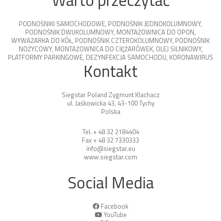
Warto przeczytać
PODNOŚNIKI SAMOCHODOWE
,
PODNOŚNIK JEDNOKOLUMNOWY
,
PODNOŚNIK DWUKOLUMNOWY
,
MONTAŻOWNICA DO OPON
,
WYWAŻARKA DO KÓŁ
,
PODNOŚNIK CZTEROKOLUMNOWY
,
PODNOŚNIK
NOŻYCOWY
,
MONTAŻOWNICA DO CIĘŻARÓWEK
,
OLEJ SILNIKOWY
,
PLATFORMY PARKINGOWE
,
DEZYNFEKCJA SAMOCHODU
,
KORONAWIRUS
Kontakt
Siegstar Poland Zygmunt Klachacz
ul. Jaśkowicka 43, 43-100 Tychy
Polska
Tel. + 48 32 2184404
Fax + 48 32 7330333
info@siegstar.eu
www.siegstar.com
Social Media
Facebook
YouTube