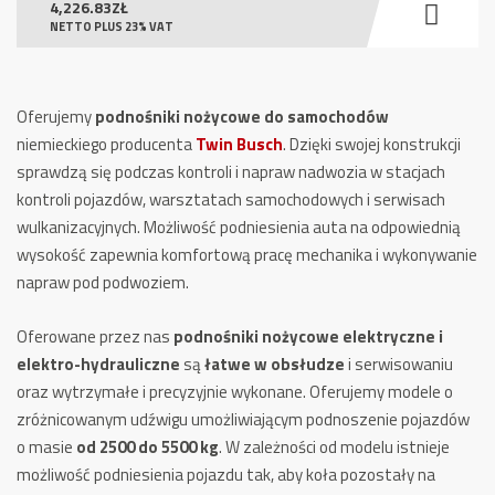
4,226.83
ZŁ
NETTO PLUS 23% VAT
Oferujemy
podnośniki nożycowe do samochodów
niemieckiego producenta
Twin Busch
. Dzięki swojej konstrukcji
sprawdzą się podczas kontroli i napraw nadwozia w stacjach
kontroli pojazdów, warsztatach samochodowych i serwisach
wulkanizacyjnych. Możliwość podniesienia auta na odpowiednią
wysokość zapewnia komfortową pracę mechanika i wykonywanie
napraw pod podwoziem.
Oferowane przez nas
podnośniki nożycowe elektryczne i
elektro-hydrauliczne
są
łatwe w obsłudze
i serwisowaniu
oraz wytrzymałe i precyzyjnie wykonane. Oferujemy modele o
zróżnicowanym udźwigu umożliwiającym podnoszenie pojazdów
o masie
od 2500 do 5500 kg
. W zależności od modelu istnieje
możliwość podniesienia pojazdu tak, aby koła pozostały na