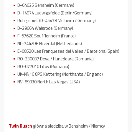
D-64625 Bensheim (Germany)
D-14974 Ludwigsfelde (Berlin/Germany)
Ruhrgebiet (D-45478 Mulheim / Germany)
D-29664 Walsrode (Germany)
F-67620 Soufflenheim (France)
NL-7442DE Nijverdal (Netherlands)
E-08520 Les Franqueses del Valles / Barcelona (Spain)
RO-330037 Deva / Hunedoara (Romania)
RO-077010 Lifov (Romania)
UK-NN16 8PS Kettering (Northants / England)
NV-89030 North Las Vegas (USA)
Twin Busch
główna siedziba w Bensheim / Niemcy