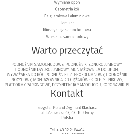
Wymiana opon
Geometria kół
Felgi stalowe i aluminiowe
Hamulce
Klimatyzacja samochodowa
Warsztat samochodowy
Warto przeczytać
PODNOŚNIKI SAMOCHODOWE
,
PODNOŚNIK JEDNOKOLUMNOWY
,
PODNOŚNIK DWUKOLUMNOWY
,
MONTAŻOWNICA DO OPON
,
WYWAŻARKA DO KÓŁ
,
PODNOŚNIK CZTEROKOLUMNOWY
,
PODNOŚNIK
NOŻYCOWY
,
MONTAŻOWNICA DO CIĘŻARÓWEK
,
OLEJ SILNIKOWY
,
PLATFORMY PARKINGOWE
,
DEZYNFEKCJA SAMOCHODU
,
KORONAWIRUS
Kontakt
Siegstar Poland Zygmunt Klachacz
ul. Jaśkowicka 43, 43-100 Tychy
Polska
Tel. + 48 32 2184404