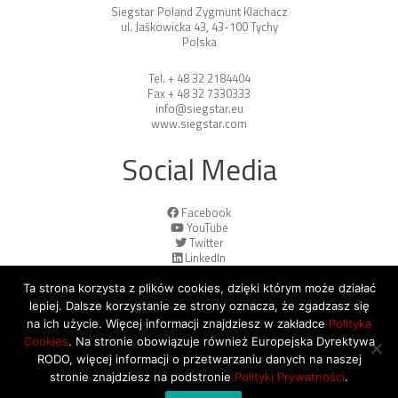
Siegstar Poland Zygmunt Klachacz
ul. Jaśkowicka 43, 43-100 Tychy
Polska
Tel. + 48 32 2184404
Fax + 48 32 7330333
info@siegstar.eu
www.siegstar.com
Social Media
Facebook
YouTube
Twitter
LinkedIn
Ta strona korzysta z plików cookies, dzięki którym może działać
lepiej. Dalsze korzystanie ze strony oznacza, że zgadzasz się
na ich użycie. Więcej informacji znajdziesz w zakładce
Polityka
Cookies
. Na stronie obowiązuje również Europejska Dyrektywa
© 2026 Copyright by SiegStar. All rights
RODO, więcej informacji o przetwarzaniu danych na naszej
reserved
Regulamin
Shipping
stronie znajdziesz na podstronie
Polityki Prywatności
.