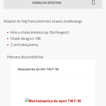
DODAJ DO KOSZYKA
Otworowy
do
Felg
Adapter do felg francuskich bez otworu środkowego
TW
F-
Koło o stałej średnicy (np. Dla Peugeot)
AD4L
Otwór okrąg 4 x 108
Z centralną piastą
Polecany dla produktów:
Wyważarka do Kół TW F-95