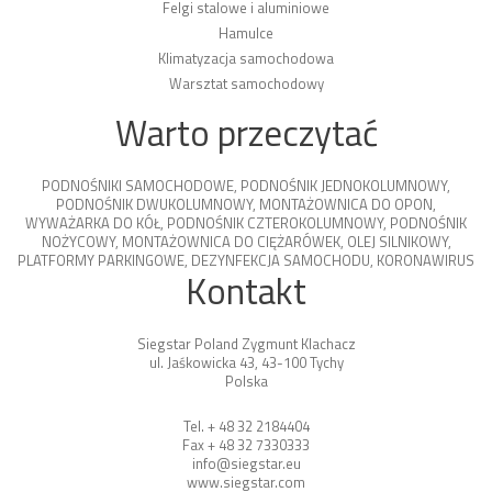
Felgi stalowe i aluminiowe
Hamulce
Klimatyzacja samochodowa
Warsztat samochodowy
Warto przeczytać
PODNOŚNIKI SAMOCHODOWE
,
PODNOŚNIK JEDNOKOLUMNOWY
,
PODNOŚNIK DWUKOLUMNOWY
,
MONTAŻOWNICA DO OPON
,
WYWAŻARKA DO KÓŁ
,
PODNOŚNIK CZTEROKOLUMNOWY
,
PODNOŚNIK
NOŻYCOWY
,
MONTAŻOWNICA DO CIĘŻARÓWEK
,
OLEJ SILNIKOWY
,
PLATFORMY PARKINGOWE
,
DEZYNFEKCJA SAMOCHODU
,
KORONAWIRUS
Kontakt
Siegstar Poland Zygmunt Klachacz
ul. Jaśkowicka 43, 43-100 Tychy
Polska
Tel. + 48 32 2184404
Fax + 48 32 7330333
info@siegstar.eu
www.siegstar.com