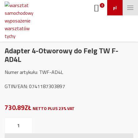
0
pl
Adapter 4-Otworowy do Felg TW F-
AD4L
Numer artykułu: TWF-AD4L
GTIN/EAN: 0741187303897
730.89ZŁ
NETTO PLUS 23% VAT
ilość
Adapter
4-