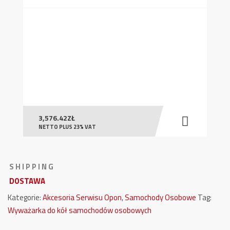
3,576.42
ZŁ
NETTO PLUS 23% VAT
S H I P P I N G
DOSTAWA
Kategorie:
Akcesoria Serwisu Opon
,
Samochody Osobowe
Tag:
Wyważarka do kół samochodów osobowych