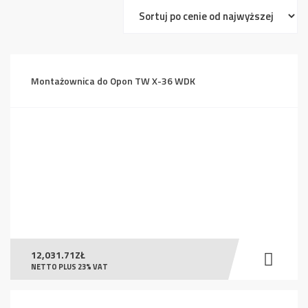
ceny:
od
wysokiej
do
Montażownica do Opon TW X-36 WDK
niskiej
12,031.71
ZŁ
NETTO PLUS 23% VAT