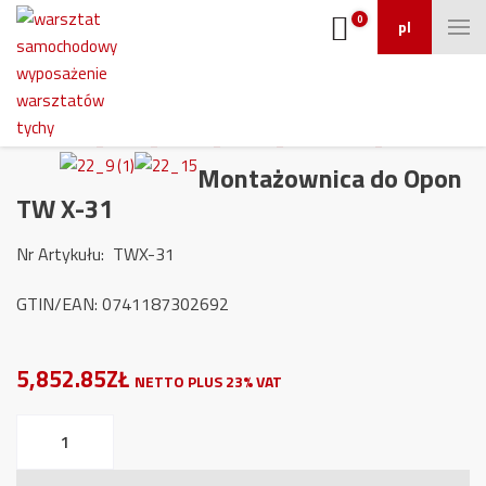
0
pl
Montażownica do Opon
TW X-31
Nr Artykułu: TWX-31
GTIN/EAN: 0741187302692
5,852.85ZŁ
NETTO PLUS 23% VAT
ilość
Montażownica
do