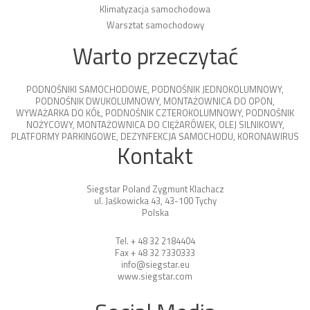
Klimatyzacja samochodowa
Warsztat samochodowy
Warto przeczytać
PODNOŚNIKI SAMOCHODOWE
,
PODNOŚNIK JEDNOKOLUMNOWY
,
PODNOŚNIK DWUKOLUMNOWY
,
MONTAŻOWNICA DO OPON
,
WYWAŻARKA DO KÓŁ
,
PODNOŚNIK CZTEROKOLUMNOWY
,
PODNOŚNIK
NOŻYCOWY
,
MONTAŻOWNICA DO CIĘŻARÓWEK
,
OLEJ SILNIKOWY
,
PLATFORMY PARKINGOWE
,
DEZYNFEKCJA SAMOCHODU
,
KORONAWIRUS
Kontakt
Siegstar Poland Zygmunt Klachacz
ul. Jaśkowicka 43, 43-100 Tychy
Polska
Tel. + 48 32 2184404
Fax + 48 32 7330333
info@siegstar.eu
www.siegstar.com