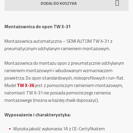
DODAJ DO KOSZYKA
Opon
TW
X-
Montażownica do opon TW X-31
31
Montażownica automatyczna – SEMI AUTOM TW X-31 z
pneumatycznym odchylanym ramieniem montażowym.
Montażownica do montażu opon z pneumatycznie odchylanym
ramieniem montażowym i wbudowanym wzmacniaczem
powietrza. Do opon standardowych, niskoprofilowych i run-flat.
Model
TW X-36
jest z pomocniczym ramieniem montażowym,
natomiast TW X-31 nie posiada pomocniczego ramienia
montażowego (można w każdej chwili doposażyć).
Wyposażenie i charakterystyka:
Wysoka jakość wykonania 1A z CE-Certyfikatem