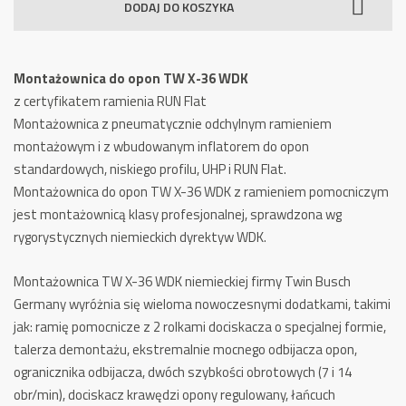
DODAJ DO KOSZYKA
Opon
TW
X-
Montażownica do opon TW X-36 WDK
36
z certyfikatem ramienia RUN Flat
WDK
Montażownica z pneumatycznie odchylnym ramieniem
montażowym i z wbudowanym inflatorem do opon
standardowych, niskiego profilu, UHP i RUN Flat.
Montażownica do opon TW X-36 WDK z ramieniem pomocniczym
jest montażownicą klasy profesjonalnej, sprawdzona wg
rygorystycznych niemieckich dyrektyw WDK.
Montażownica TW X-36 WDK niemieckiej firmy Twin Busch
Germany wyróżnia się wieloma nowoczesnymi dodatkami, takimi
jak: ramię pomocnicze z 2 rolkami dociskacza o specjalnej formie,
talerza demontażu, ekstremalnie mocnego odbijacza opon,
ogranicznika odbijacza, dwóch szybkości obrotowych (7 i 14
obr/min), dociskacz krawędzi opony regulowany, łańcuch