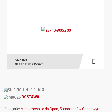
56.10
ZŁ
NETTO PLUS 23% VAT
S H I P P I N G
DOSTAWA
Kategorie:
Montażownice do Opon
,
Samochodów Osobowych