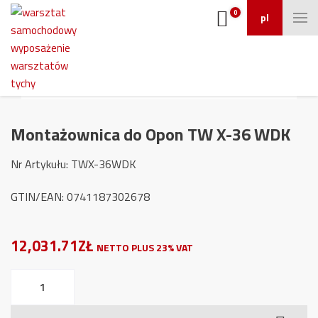
0
pl
Montażownica do Opon TW X-36 WDK
Nr Artykułu: TWX-36WDK
GTIN/EAN: 0741187302678
12,031.71ZŁ
NETTO PLUS 23% VAT
ilość
Montażownica
do