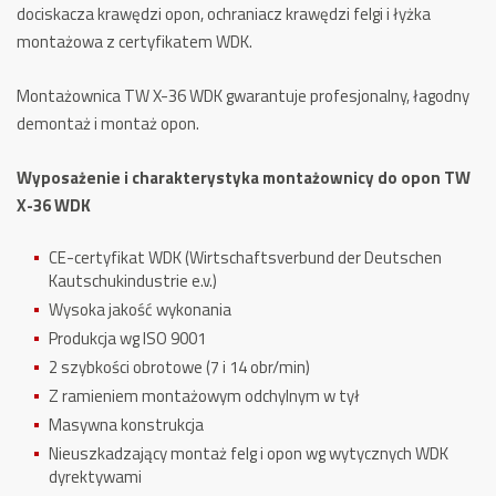
dociskacza krawędzi opon, ochraniacz krawędzi felgi i łyżka
montażowa z certyfikatem WDK.
Montażownica TW X-36 WDK gwarantuje profesjonalny, łagodny
demontaż i montaż opon.
Wyposażenie i charakterystyka montażownicy do opon TW
X-36 WDK
CE-certyfikat WDK (Wirtschaftsverbund der Deutschen
Kautschukindustrie e.v.)
Wysoka jakość wykonania
Produkcja wg ISO 9001
2 szybkości obrotowe (7 i 14 obr/min)
Z ramieniem montażowym odchylnym w tył
Masywna konstrukcja
Nieuszkadzający montaż felg i opon wg wytycznych WDK
dyrektywami