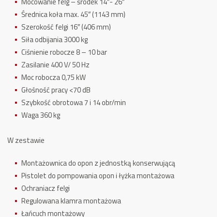
Mocowanie felg – środek 14″- 26″
Średnica koła max. 45″ (1143 mm)
Szerokość felgi 16″ (406 mm)
Siła odbijania 3000 kg
Ciśnienie robocze 8 – 10 bar
Zasilanie 400 V/ 50 Hz
Moc robocza 0,75 kW
Głośność pracy <70 dB
Szybkość obrotowa 7 i 14 obr/min
Waga 360 kg
W zestawie
Montażownica do opon z jednostką konserwującą
Pistolet do pompowania opon i łyżka montażowa
Ochraniacz felgi
Regulowana klamra montażowa
Łańcuch montażowy