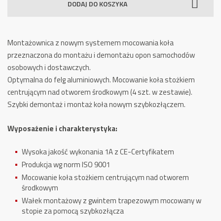
DODAJ DO KOSZYKA
Opon
TW
X-
Montażownica z nowym systemem mocowania koła
93
przeznaczona do montażu i demontażu opon samochodów
osobowych i dostawczych.
Optymalna do felg aluminiowych. Mocowanie koła stożkiem
centrującym nad otworem środkowym (4 szt. w zestawie).
Szybki demontaż i montaż koła nowym szybkozłączem.
Wyposażenie i charakterystyka:
Wysoka jakość wykonania 1A z CE-Certyfikatem
Produkcja wg norm ISO 9001
Mocowanie koła stożkiem centrującym nad otworem
środkowym
Wałek montażowy z gwintem trapezowym mocowany w
stopie za pomocą szybkozłącza