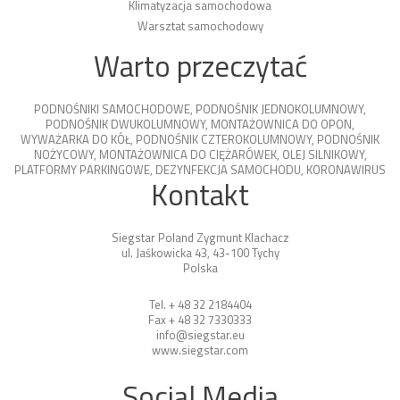
Klimatyzacja samochodowa
Warsztat samochodowy
Warto przeczytać
PODNOŚNIKI SAMOCHODOWE
,
PODNOŚNIK JEDNOKOLUMNOWY
,
PODNOŚNIK DWUKOLUMNOWY
,
MONTAŻOWNICA DO OPON
,
WYWAŻARKA DO KÓŁ
,
PODNOŚNIK CZTEROKOLUMNOWY
,
PODNOŚNIK
NOŻYCOWY
,
MONTAŻOWNICA DO CIĘŻARÓWEK
,
OLEJ SILNIKOWY
,
PLATFORMY PARKINGOWE
,
DEZYNFEKCJA SAMOCHODU
,
KORONAWIRUS
Kontakt
Siegstar Poland Zygmunt Klachacz
ul. Jaśkowicka 43, 43-100 Tychy
Polska
Tel. + 48 32 2184404
Fax + 48 32 7330333
info@siegstar.eu
www.siegstar.com
Social Media