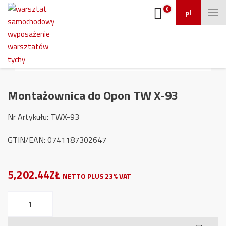
0
pl
Montażownica do Opon TW X-93
Nr Artykułu: TWX-93
GTIN/EAN: 0741187302647
5,202.44ZŁ
NETTO PLUS 23% VAT
ilość
Montażownica
do