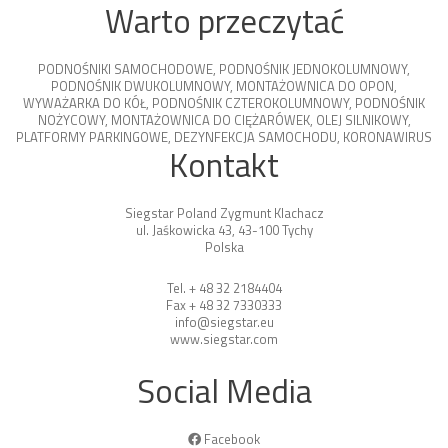
Warto przeczytać
PODNOŚNIKI SAMOCHODOWE
,
PODNOŚNIK JEDNOKOLUMNOWY
,
PODNOŚNIK DWUKOLUMNOWY
,
MONTAŻOWNICA DO OPON
,
WYWAŻARKA DO KÓŁ
,
PODNOŚNIK CZTEROKOLUMNOWY
,
PODNOŚNIK
NOŻYCOWY
,
MONTAŻOWNICA DO CIĘŻARÓWEK
,
OLEJ SILNIKOWY
,
PLATFORMY PARKINGOWE
,
DEZYNFEKCJA SAMOCHODU
,
KORONAWIRUS
Kontakt
Siegstar Poland Zygmunt Klachacz
ul. Jaśkowicka 43, 43-100 Tychy
Polska
Tel. + 48 32 2184404
Fax + 48 32 7330333
info@siegstar.eu
www.siegstar.com
Social Media
Facebook