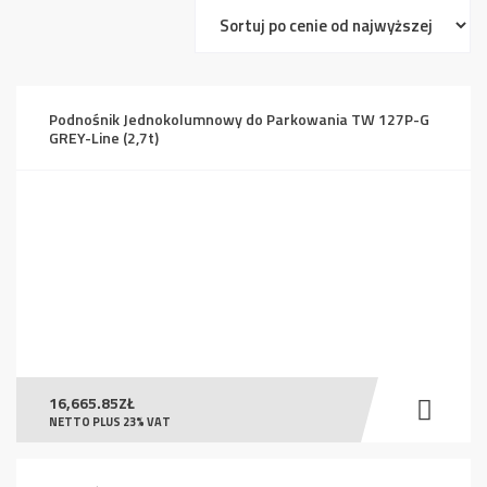
ceny:
od
wysokiej
do
Podnośnik Jednokolumnowy do Parkowania TW 127P-G
niskiej
GREY-Line (2,7t)
16,665.85
ZŁ
NETTO PLUS 23% VAT