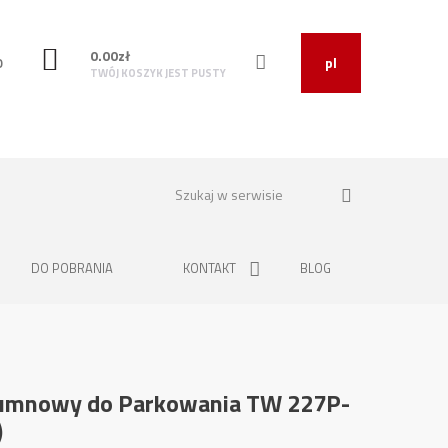
0.00
zł
O
pl
TWÓJ KOSZYK JEST PUSTY
DO POBRANIA
KONTAKT
BLOG
umnowy do Parkowania TW 227P-
)