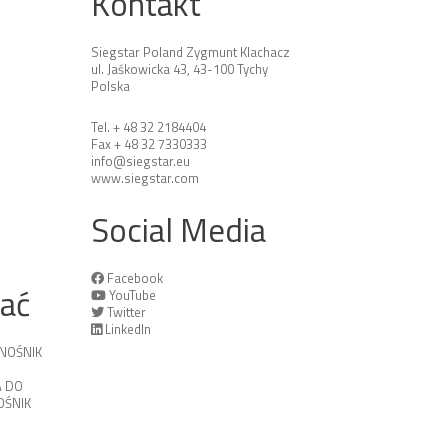
Kontakt
Siegstar Poland Zygmunt Klachacz
ul. Jaśkowicka 43, 43-100 Tychy
Polska
Tel. + 48 32 2184404
Fax + 48 32 7330333
info@siegstar.eu
www.siegstar.com
Social Media
Facebook
tać
YouTube
Twitter
LinkedIn
NOŚNIK
 DO
ŚNIK