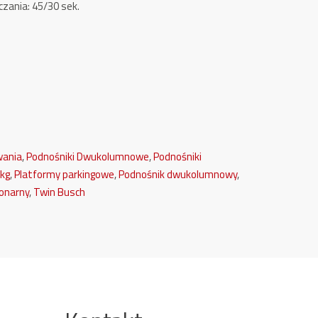
zania: 45/30 sek.
wania
,
Podnośniki Dwukolumnowe
,
Podnośniki
kg
,
Platformy parkingowe
,
Podnośnik dwukolumnowy
,
onarny
,
Twin Busch