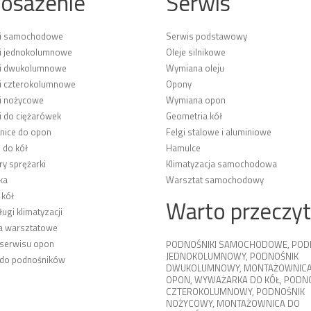
osażenie
Serwis
ki samochodowe
Serwis podstawowy
i jednokolumnowe
Oleje silnikowe
ki dwukolumnowe
Wymiana oleju
i czterokolumnowe
Opony
i nożycowe
Wymiana opon
i do ciężarówek
Geometria kół
ice do opon
Felgi stalowe i aluminiowe
 do kół
Hamulce
y sprężarki
Klimatyzacja samochodowa
ka
Warsztat samochodowy
 kół
Warto przeczy
ługi klimatyzacji
a warsztatowe
 serwisu opon
PODNOŚNIKI SAMOCHODOWE
,
POD
JEDNOKOLUMNOWY
,
PODNOŚNIK
 do podnośników
DWUKOLUMNOWY
,
MONTAŻOWNICA
OPON
,
WYWAŻARKA DO KÓŁ
,
PODNO
CZTEROKOLUMNOWY
,
PODNOŚNIK
NOŻYCOWY
,
MONTAŻOWNICA DO