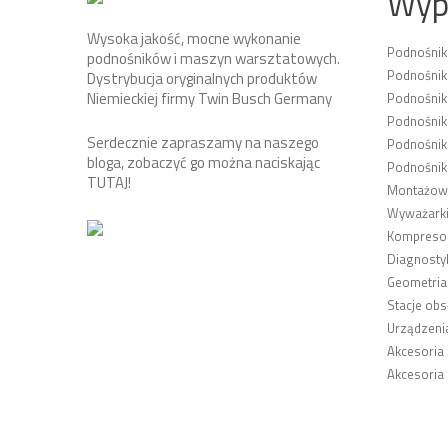
Wyp
Wysoka jakość, mocne wykonanie
Podnośni
podnośników i maszyn warsztatowych.
Podnośnik
Dystrybucja oryginalnych produktów
Niemieckiej firmy Twin Busch Germany
Podnośni
Podnośnik
Serdecznie zapraszamy na naszego
Podnośnik
bloga, zobaczyć go można naciskając
Podnośnik
TUTAJ
!
Montażown
Wyważarki
Kompresor
Diagnosty
Geometria
Stacje obs
Urządzeni
Akcesoria
Akcesoria