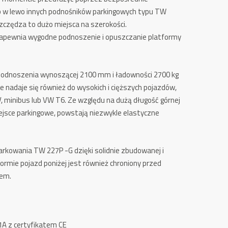
b w lewo innych podnośników parkingowych typu TW
szczędza to dużo miejsca na szerokości.
zapewnia wygodne podnoszenie i opuszczanie platformy
 podnoszenia wynoszącej 2100 mm i ładowności 2700 kg
 nadaje się również do wysokich i cięższych pojazdów,
V, minibus lub VW T6. Ze względu na dużą długość górnej
miejsce parkingowe, powstają niezwykle elastyczne
kowania TW 227P -G dzięki solidnie zbudowanej i
ormie pojazd poniżej jest również chroniony przed
iem.
1A z certyfikatem CE