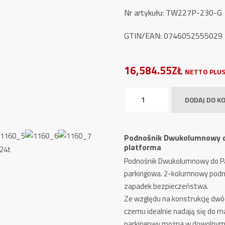
Nr artykułu:
TW227P-230-G
GTIN/EAN: 0746052555029
16,584.55ZŁ
NETTO PLUS
ilość
DODAJ DO K
Podnośnik
Dwukolumnowy
do
Podnośnik Dwukolumnowy do
Parkowania
platforma
TW
Podnośnik Dwukolumnowy do P
227P-
parkingowa. 2-kolumnowy pod
G
zapadek bezpieczeństwa.
GREY
Ze względu na konstrukcję dwó
-
czemu idealnie nadają się do 
Line
parkingowy można w dowolnym