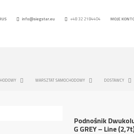
RUS
info@siegstar.eu
+48 32 2184404
MOJE KONT
CHODOWY
WARSZTAT SAMOCHODOWY
DOSTAWCY
Podnośnik Dwukol
G GREY – Line (2,7t