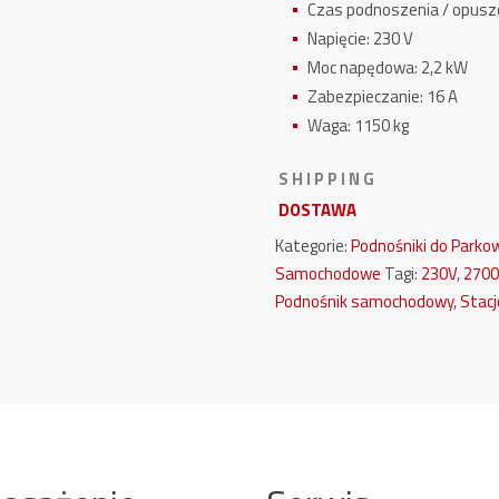
Czas podnoszenia / opuszc
Napięcie: 230 V
Moc napędowa: 2,2 kW
Zabezpieczanie: 16 A
Waga: 1150 kg
S H I P P I N G
DOSTAWA
Kategorie:
Podnośniki do Parko
Samochodowe
Tagi:
230V
,
2700
Podnośnik samochodowy
,
Stacj