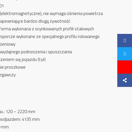
001
elektromagnetyczne), nie wymaga ciśnienia powietrza
zapewniające bardzo długą żywotność
forma wykonana z ocynkowanych profili stalowych
wsporcze wykonane ze specjalnego profilu rolowanego
ążeniowy
do wydajnego podnoszenia i opuszczania
zeniem się pojazdu (tył)
anie proszkowe
zegawczy
x.:
120 – 2220 mm
 podjazdem: 4135 mm
00 mm