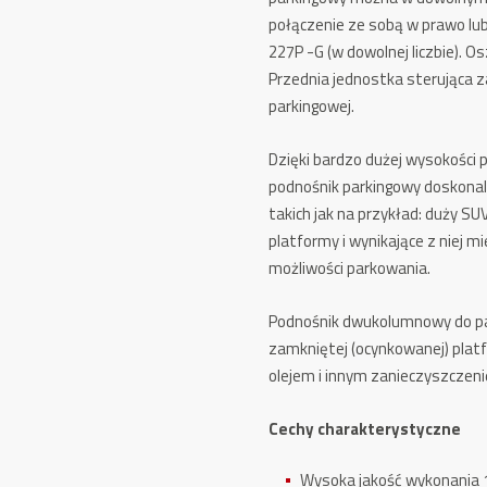
(2,7t)
połączenie ze sobą w prawo lu
227P -G (w dowolnej liczbie). O
Przednia jednostka sterująca 
parkingowej.
Dzięki bardzo dużej wysokości
podnośnik parkingowy doskonale
takich jak na przykład: duży SU
platformy i wynikające z niej 
możliwości parkowania.
Podnośnik dwukolumnowy do par
zamkniętej (ocynkowanej) platf
olejem i innym zanieczyszczen
Cechy charakterystyczne
Wysoka jakość wykonania 