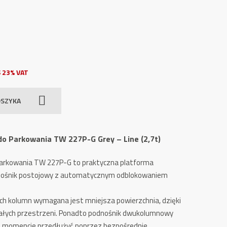
 23% VAT
OSZYKA
 Parkowania TW 227P-G Grey – Line (2,7t)
arkowania TW 227P-G to praktyczna platforma
nośnik postojowy z automatycznym odblokowaniem
ch kolumn wymagana jest mniejsza powierzchnia, dzięki
małych przestrzeni. Ponadto podnośnik dwukolumnowy
 momencie przedłużyć poprzez bezpośrednie