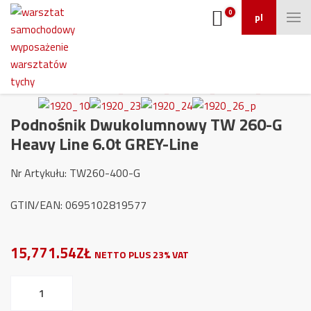
0
pl
Podnośnik Dwukolumnowy TW 260-G
Heavy Line 6.0t GREY-Line
Nr Artykułu: TW260-400-G
GTIN/EAN: 0695102819577
15,771.54ZŁ
NETTO PLUS 23% VAT
ilość
Podnośnik