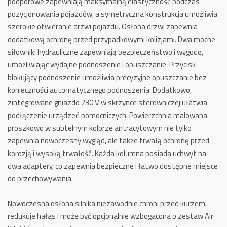
podporowe zapewniają maksymalną elastyczność podczas
pozycjonowania pojazdów, a symetryczna konstrukcja umożliwia
szerokie otwieranie drzwi pojazdu. Osłona drzwi zapewnia
dodatkową ochronę przed przypadkowymi kolizjami. Dwa mocne
siłowniki hydrauliczne zapewniają bezpieczeństwo i wygodę,
umożliwiając wydajne podnoszenie i opuszczanie. Przycisk
blokujący podnoszenie umożliwia precyzyjne opuszczanie bez
konieczności automatycznego podnoszenia. Dodatkowo,
zintegrowane gniazdo 230 V w skrzynce sterowniczej ułatwia
podłączenie urządzeń pomocniczych. Powierzchnia malowana
proszkowo w subtelnym kolorze antracytowym nie tylko
zapewnia nowoczesny wygląd, ale także trwałą ochronę przed
korozją i wysoką trwałość. Każda kolumna posiada uchwyt na
dwa adaptery, co zapewnia bezpieczne i łatwo dostępne miejsce
do przechowywania.
Nowoczesna osłona silnika niezawodnie chroni przed kurzem,
redukuje hałas i może być opcjonalnie wzbogacona o zestaw Air