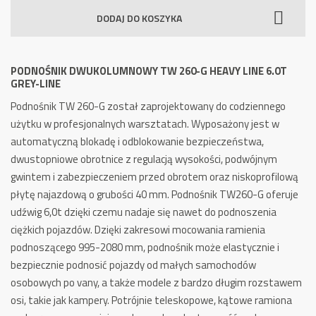
Dwukolumnowy
DODAJ DO KOSZYKA
TW
260-
G
PODNOŚNIK DWUKOLUMNOWY TW 260-G HEAVY LINE 6.0T
Heavy
GREY-LINE
Line
Podnośnik TW 260-G został zaprojektowany do codziennego
6.0t
użytku w profesjonalnych warsztatach. Wyposażony jest w
GREY-
automatyczną blokadę i odblokowanie bezpieczeństwa,
Line
dwustopniowe obrotnice z regulacją wysokości, podwójnym
gwintem i zabezpieczeniem przed obrotem oraz niskoprofilową
płytę najazdową o grubości 40 mm. Podnośnik TW260-G oferuje
udźwig 6,0t dzięki czemu nadaje się nawet do podnoszenia
ciężkich pojazdów. Dzięki zakresowi mocowania ramienia
podnoszącego 995-2080 mm, podnośnik może elastycznie i
bezpiecznie podnosić pojazdy od małych samochodów
osobowych po vany, a także modele z bardzo długim rozstawem
osi, takie jak kampery. Potrójnie teleskopowe, kątowe ramiona