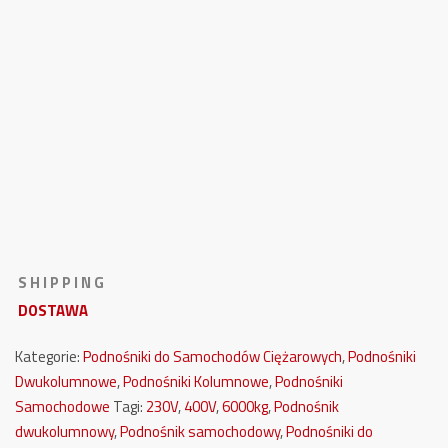
S H I P P I N G
DOSTAWA
Kategorie:
Podnośniki do Samochodów Ciężarowych
,
Podnośniki
Dwukolumnowe
,
Podnośniki Kolumnowe
,
Podnośniki
Samochodowe
Tagi:
230V
,
400V
,
6000kg
,
Podnośnik
dwukolumnowy
,
Podnośnik samochodowy
,
Podnośniki do