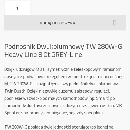
ilość
Podnośnik
Dwukolumnowy
DODAJ DO KOSZYKA
TW
280W-
G
Podnośnik Dwukolumnowy TW 280W-G
Heavy
Heavy Line 8.0t GREY-Line
Line
8.0t
GREY-
Dzięki udźwigowi 8.0 t i symetrycznie teleskopowym ramionom
Line
nośnym z podwójnym przegubem w konstrukcji ramienia nośnego
M, TW 280W-G to najpotężniejszy podnośnik dwukolumnowy
Twin Busch. Dzięki niezwykle dużemu zakresowi regulacji,
podniesie wszystko od małych samochodów (np. Smart) po
samochody dostawcze, nawet z dużym rozstawem osi (np. MB
Sprinter, samochody kempingowe, pojazdy specjalne).
TW 280W-G posiada dwie jednostki sterujące (po jednej na