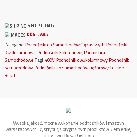
S H I P P I N G
DOSTAWA
Kategorie:
Podnośniki do Samochodów Ciężarowych
,
Podnośniki
Dwukolumnowe
,
Podnośniki Kolumnowe
,
Podnośniki
Samochodowe
Tagi:
400V
,
Podnośnik dwukolumnowy
,
Podnośnik
samochodowy
,
Podnośniki do samochodów ciężarowych
,
Twin
Busch
Wysoka jakość, mocne wykonanie podnośników i maszyn
warsztatowych. Dystrybucja oryginalnych produktów Niemieckiej
firmy Twin Busch Germany