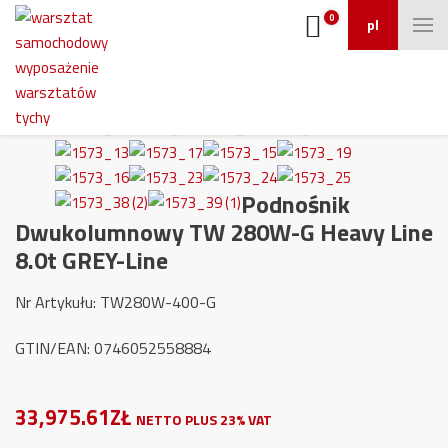
0
pl
Podnośnik
Dwukolumnowy TW 280W-G Heavy Line
8.0t GREY-Line
Nr Artykułu: TW280W-400-G
GTIN/EAN: 0746052558884
33,975.61ZŁ
NETTO PLUS 23% VAT