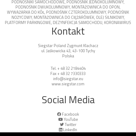
PODNOŚNIKI SAMOCHODOWE
,
PODNOŚNIK JEDNOKOLUMNOWY
,
PODNOŚNIK DWUKOLUMNOWY
,
MONTAŻOWNICA DO OPON
,
WYWAŻARKA DO KÓŁ
,
PODNOŚNIK CZTEROKOLUMNOWY
,
PODNOŚNIK
NOŻYCOWY
,
MONTAŻOWNICA DO CIĘŻARÓWEK
,
OLEJ SILNIKOWY
,
PLATFORMY PARKINGOWE
,
DEZYNFEKCJA SAMOCHODU
,
KORONAWIRUS
Kontakt
Siegstar Poland Zygmunt Klachacz
ul. Jaśkowicka 43, 43-100 Tychy
Polska
Tel. + 48 32 2184404
Fax + 48 32 7330333
info@siegstar.eu
www.siegstar.com
Social Media
Facebook
YouTube
Twitter
LinkedIn