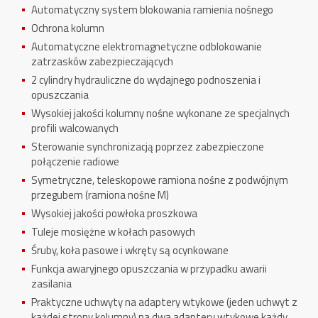
Automatyczny system blokowania ramienia nośnego
Ochrona kolumn
Automatyczne elektromagnetyczne odblokowanie
zatrzasków zabezpieczających
2 cylindry hydrauliczne do wydajnego podnoszenia i
opuszczania
Wysokiej jakości kolumny nośne wykonane ze specjalnych
profili walcowanych
Sterowanie synchronizacją poprzez zabezpieczone
połączenie radiowe
Symetryczne, teleskopowe ramiona nośne z podwójnym
przegubem (ramiona nośne M)
Wysokiej jakości powłoka proszkowa
Tuleje mosiężne w kołach pasowych
Śruby, koła pasowe i wkręty są ocynkowane
Funkcja awaryjnego opuszczania w przypadku awarii
zasilania
Praktyczne uchwyty na adaptery wtykowe (jeden uchwyt z
każdej strony kolumny) na dwa adaptery wtykowe każdy