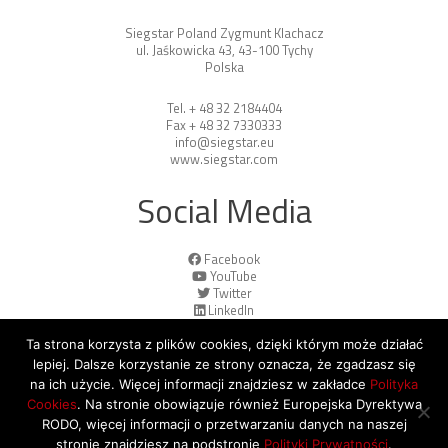
Siegstar Poland Zygmunt Klachacz
ul. Jaśkowicka 43, 43-100 Tychy
Polska
Tel. + 48 32 2184404
Fax + 48 32 7330333
info@siegstar.eu
www.siegstar.com
Social Media
Facebook
YouTube
Twitter
LinkedIn
Ta strona korzysta z plików cookies, dzięki którym może działać
lepiej. Dalsze korzystanie ze strony oznacza, że zgadzasz się
na ich użycie. Więcej informacji znajdziesz w zakładce
Polityka
Cookies
. Na stronie obowiązuje również Europejska Dyrektywa
© 2026 Copyright by SiegStar. All rights
RODO, więcej informacji o przetwarzaniu danych na naszej
reserved
Regulamin
Shipping
stronie znajdziesz na podstronie
Polityki Prywatności
.