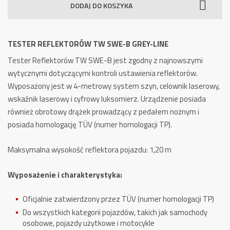
DODAJ DO KOSZYKA
TW
SWE-
B
TESTER REFLEKTORÓW TW SWE-B GREY-LINE
Grey-
Tester Reflektorów TW SWE-B jest zgodny z najnowszymi
Line
wytycznymi dotyczącymi kontroli ustawienia reflektorów.
Wyposażony jest w 4-metrowy system szyn, celownik laserowy,
wskaźnik laserowy i cyfrowy luksomierz. Urządzenie posiada
również obrotowy drążek prowadzący z pedałem nożnym i
posiada homologację TÜV (numer homologacji TP).
Maksymalna wysokość reflektora pojazdu: 1,20 m
Wyposażenie i charakterystyka:
Oficjalnie zatwierdzony przez TÜV (numer homologacji TP)
Do wszystkich kategorii pojazdów, takich jak samochody
osobowe, pojazdy użytkowe i motocykle