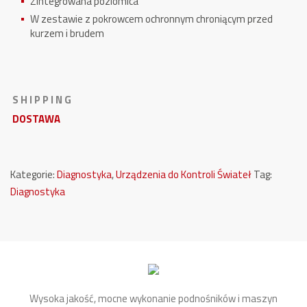
Zintegrowana poziomica
W zestawie z pokrowcem ochronnym chroniącym przed
kurzem i brudem
S H I P P I N G
DOSTAWA
Kategorie:
Diagnostyka
,
Urządzenia do Kontroli Świateł
Tag:
Diagnostyka
Wysoka jakość, mocne wykonanie podnośników i maszyn