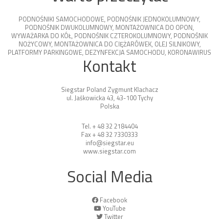
PODNOŚNIKI SAMOCHODOWE
,
PODNOŚNIK JEDNOKOLUMNOWY
,
PODNOŚNIK DWUKOLUMNOWY
,
MONTAŻOWNICA DO OPON
,
WYWAŻARKA DO KÓŁ
,
PODNOŚNIK CZTEROKOLUMNOWY
,
PODNOŚNIK
NOŻYCOWY
,
MONTAŻOWNICA DO CIĘŻARÓWEK
,
OLEJ SILNIKOWY
,
PLATFORMY PARKINGOWE
,
DEZYNFEKCJA SAMOCHODU
,
KORONAWIRUS
Kontakt
Siegstar Poland Zygmunt Klachacz
ul. Jaśkowicka 43, 43-100 Tychy
Polska
Tel. + 48 32 2184404
Fax + 48 32 7330333
info@siegstar.eu
www.siegstar.com
Social Media
Facebook
YouTube
Twitter