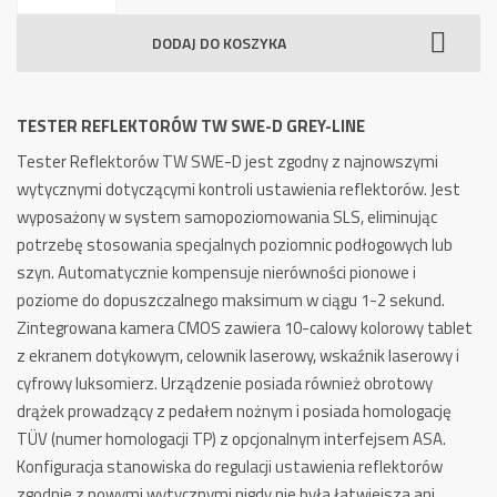
Reflektorów
DODAJ DO KOSZYKA
TW
SWE-
D
TESTER REFLEKTORÓW TW SWE-D GREY-LINE
Grey-
Tester Reflektorów TW SWE-D jest zgodny z najnowszymi
Line
wytycznymi dotyczącymi kontroli ustawienia reflektorów. Jest
wyposażony w system samopoziomowania SLS, eliminując
potrzebę stosowania specjalnych poziomnic podłogowych lub
szyn. Automatycznie kompensuje nierówności pionowe i
poziome do dopuszczalnego maksimum w ciągu 1-2 sekund.
Zintegrowana kamera CMOS zawiera 10-calowy kolorowy tablet
z ekranem dotykowym, celownik laserowy, wskaźnik laserowy i
cyfrowy luksomierz. Urządzenie posiada również obrotowy
drążek prowadzący z pedałem nożnym i posiada homologację
TÜV (numer homologacji TP) z opcjonalnym interfejsem ASA.
Konfiguracja stanowiska do regulacji ustawienia reflektorów
zgodnie z nowymi wytycznymi nigdy nie była łatwiejsza ani