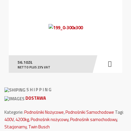
56.10
ZŁ
NETTO PLUS 23% VAT
S H I P P I N G
DOSTAWA
Kategorie:
Podnośniki Nożycowe
,
Podnośniki Samochodowe
Tagi:
400V
,
4200kg
,
Podnośnik nożycowy
,
Podnośnik samochodowy
,
Stacjonarny
,
Twin Busch