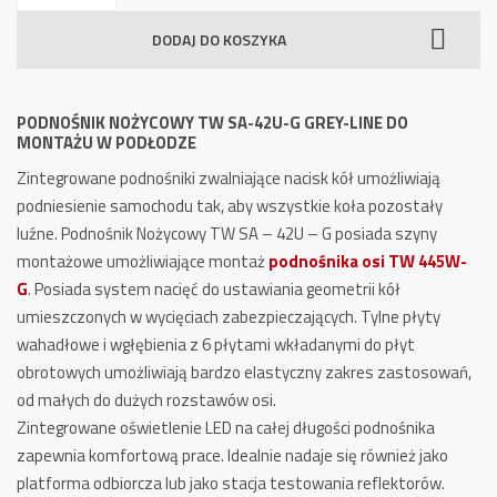
Nożycowy
DODAJ DO KOSZYKA
TW
SA-
42U-
PODNOŚNIK NOŻYCOWY TW SA-42U-G GREY-LINE DO
G
MONTAŻU W PODŁODZE
GREY-
Zintegrowane podnośniki zwalniające nacisk kół umożliwiają
Line
podniesienie samochodu tak, aby wszystkie koła pozostały
luźne. Podnośnik Nożycowy TW SA – 42U – G posiada szyny
montażowe umożliwiające montaż
podnośnika osi TW 445W-
G
.
Posiada system nacięć do ustawiania geometrii kół
umieszczonych w wycięciach zabezpieczających.
Tylne płyty
wahadłowe i wgłębienia z 6 płytami wkładanymi do płyt
obrotowych umożliwiają bardzo elastyczny zakres zastosowań,
od małych do dużych rozstawów osi.
Zintegrowane oświetlenie LED na całej długości podnośnika
zapewnia komfortową prace. Idealnie nadaje się również jako
platforma odbiorcza lub jako stacja testowania reflektorów.