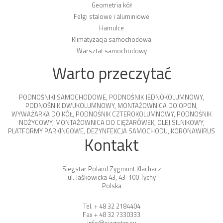
Geometria kół
Felgi stalowe i aluminiowe
Hamulce
Klimatyzacja samochodowa
Warsztat samochodowy
Warto przeczytać
PODNOŚNIKI SAMOCHODOWE
,
PODNOŚNIK JEDNOKOLUMNOWY
,
PODNOŚNIK DWUKOLUMNOWY
,
MONTAŻOWNICA DO OPON
,
WYWAŻARKA DO KÓŁ
,
PODNOŚNIK CZTEROKOLUMNOWY
,
PODNOŚNIK
NOŻYCOWY
,
MONTAŻOWNICA DO CIĘŻARÓWEK
,
OLEJ SILNIKOWY
,
PLATFORMY PARKINGOWE
,
DEZYNFEKCJA SAMOCHODU
,
KORONAWIRUS
Kontakt
Siegstar Poland Zygmunt Klachacz
ul. Jaśkowicka 43, 43-100 Tychy
Polska
Tel. + 48 32 2184404
Fax + 48 32 7330333