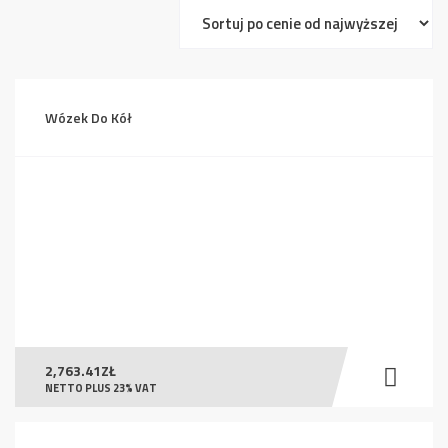
ceny:
od
wysokiej
do
Wózek Do Kół
niskiej
2,763.41
ZŁ
NETTO PLUS 23% VAT