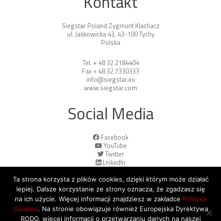
Kontakt
Siegstar Poland Zygmunt Klachacz
ul. Jaśkowicka 43, 43-100 Tychy
Polska
Tel. + 48 32 2184404
Fax + 48 32 7330333
info@siegstar.eu
www.siegstar.com
Social Media
Facebook
YouTube
Twitter
LinkedIn
Ta strona korzysta z plików cookies, dzięki którym może działać
lepiej. Dalsze korzystanie ze strony oznacza, że zgadzasz się
na ich użycie. Więcej informacji znajdziesz w zakładce
Polityka
Cookies
. Na stronie obowiązuje również Europejska Dyrektywa
© 2026 Copyright by SiegStar. All rights
RODO, więcej informacji o przetwarzaniu danych na naszej