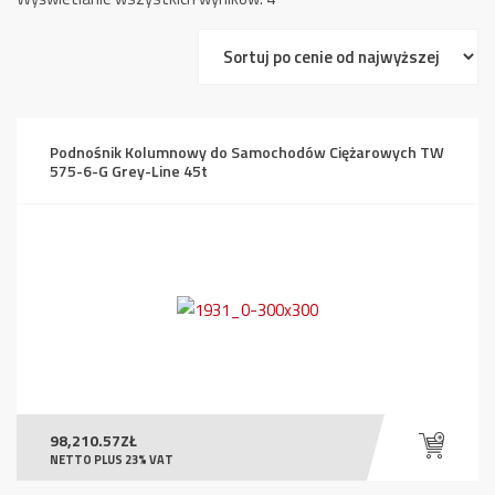
według
ceny:
od
wysokiej
do
Podnośnik Kolumnowy do Samochodów Ciężarowych TW
niskiej
575-6-G Grey-Line 45t
98,210.57
ZŁ
NETTO PLUS 23% VAT