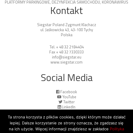
PLATFORMY PARKINGOWE
,
DEZYNFEKCJA SAMOCHODU
,
KORONAWIRUS
Kontakt
Siegstar Poland Zygmunt Klachacz
ul. Jaśkowicka 43, 43-100 Tychy
Polska
Tel. + 48 32 2184404
Fax + 48 32 7330333
info@siegstar.eu
www.siegstar.com
Social Media
Facebook
YouTube
Twitter
LinkedIn
Ta strona korzysta z plików cookies, dzięki którym może działać
lepiej. Dalsze korzystanie ze strony oznacza, że zgadzasz się
na ich użycie. Więcej informacji znajdziesz w zakładce
Polityka