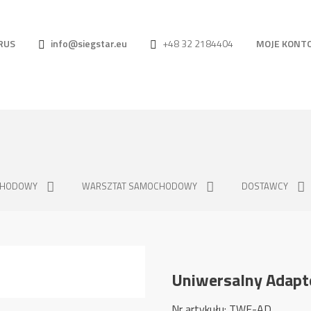
RUS
info@siegstar.eu
+48 32 2184404
MOJE KONT
CHODOWY
WARSZTAT SAMOCHODOWY
DOSTAWCY
Uniwersalny Adapt
Nr artykułu: TWF-AD