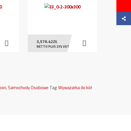
3,576.42
ZŁ
NETTO PLUS 23% VAT
Opon
,
Samochody Osobowe
Tag:
Wyważarka do kół