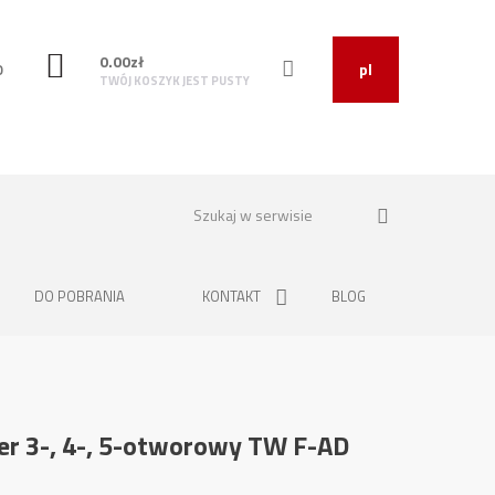
0.00
zł
O
pl
TWÓJ KOSZYK JEST PUSTY
DO POBRANIA
KONTAKT
BLOG
er 3-, 4-, 5-otworowy TW F-AD