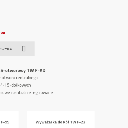
 VAT
OSZYKA
-, 5-otworowy TW F-AD
 otworu centralnego
 4- i 5-dołkowych
iowe i centralnie regulowane
 F-95
Wyważarka do Kół TW F-23