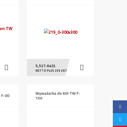
5,527.64
ZŁ
NETTO PLUS 23% VAT
Wyważarka do Kół TW F-
 F-00
150