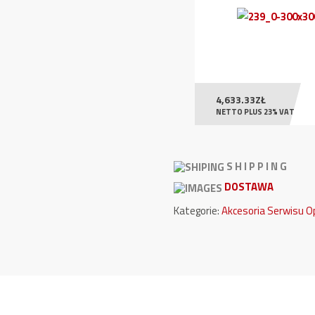
4,633.33
ZŁ
NETTO PLUS 23% VAT
S H I P P I N G
DOSTAWA
Kategorie:
Akcesoria Serwisu 