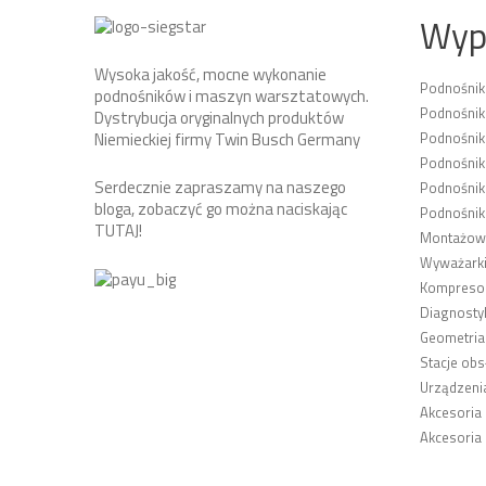
Wyp
Wysoka jakość, mocne wykonanie
Podnośni
podnośników i maszyn warsztatowych.
Podnośnik
Dystrybucja oryginalnych produktów
Podnośni
Niemieckiej firmy Twin Busch Germany
Podnośnik
Serdecznie zapraszamy na naszego
Podnośnik
bloga, zobaczyć go można naciskając
Podnośnik
TUTAJ
!
Montażown
Wyważarki
Kompresor
Diagnosty
Geometria
Stacje obs
Urządzeni
Akcesoria
Akcesoria