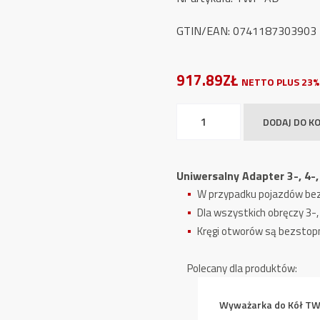
GTIN/EAN: 0741187303903
917.89ZŁ
NETTO PLUS 23%
ilość
DODAJ DO K
Uniwersalny
Adapter
3-,
Uniwersalny Adapter 3-, 4
4-,
W przypadku pojazdów bez
5-
Dla wszystkich obręczy 3-,
otworowy
Kręgi otworów są bezstopn
TW
F-
Polecany dla produktów:
AD
Wyważarka do Kół TW