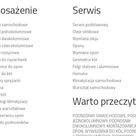
osażenie
Serwis
ki samochodowe
Serwis podstawowy
i jednokolumnowe
Oleje silnikowe
ki dwukolumnowe
Wymiana oleju
i czterokolumnowe
Opony
i nożycowe
Wymiana opon
i do ciężarówek
Geometria kół
ice do opon
Felgi stalowe i aluminiowe
 do kół
Hamulce
y sprężarki
Klimatyzacja samochodowa
ka
Warsztat samochodowy
 kół
Warto przeczy
ługi klimatyzacji
a warsztatowe
 serwisu opon
PODNOŚNIKI SAMOCHODOWE
,
POD
JEDNOKOLUMNOWY
,
PODNOŚNIK
 do podnośników
DWUKOLUMNOWY
,
MONTAŻOWNICA
OPON
,
WYWAŻARKA DO KÓŁ
,
PODNO