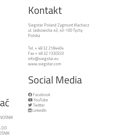
Kontakt
Siegstar Poland Zygmunt Klachacz
ul. Jaśkowicka 43, 43-100 Tychy
Polska
Tel. + 48 32 2184404
Fax + 48 32 7330333
info@siegstar.eu
www.siegstar.com
Social Media
Facebook
tać
YouTube
Twitter
LinkedIn
NOŚNIK
 DO
ŚNIK