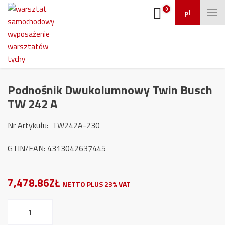
0
pl
Podnośnik Dwukolumnowy Twin Busch
TW 242 A
Nr Artykułu: TW242A-230
GTIN/EAN: 4313042637445
7,478.86ZŁ
NETTO PLUS 23% VAT
ilość
Podnośnik