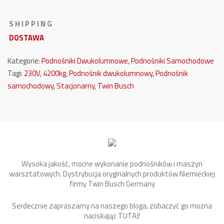
S H I P P I N G
DOSTAWA
Kategorie:
Podnośniki Dwukolumnowe
,
Podnośniki Samochodowe
Tagi:
230V
,
4200kg
,
Podnośnik dwukolumnowy
,
Podnośnik
samochodowy
,
Stacjonarny
,
Twin Busch
Wysoka jakość, mocne wykonanie podnośników i maszyn
warsztatowych. Dystrybucja oryginalnych produktów Niemieckiej
firmy Twin Busch Germany
Serdecznie zapraszamy na naszego bloga, zobaczyć go można
naciskając
TUTAJ
!