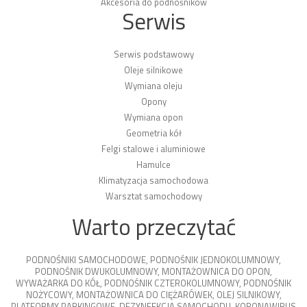
Akcesoria do podnośników
Serwis
Serwis podstawowy
Oleje silnikowe
Wymiana oleju
Opony
Wymiana opon
Geometria kół
Felgi stalowe i aluminiowe
Hamulce
Klimatyzacja samochodowa
Warsztat samochodowy
Warto przeczytać
PODNOŚNIKI SAMOCHODOWE
,
PODNOŚNIK JEDNOKOLUMNOWY
,
PODNOŚNIK DWUKOLUMNOWY
,
MONTAŻOWNICA DO OPON
,
WYWAŻARKA DO KÓŁ
,
PODNOŚNIK CZTEROKOLUMNOWY
,
PODNOŚNIK
NOŻYCOWY
,
MONTAŻOWNICA DO CIĘŻARÓWEK
,
OLEJ SILNIKOWY
,
PLATFORMY PARKINGOWE
,
DEZYNFEKCJA SAMOCHODU
,
KORONAWIRUS