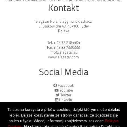
Kontakt
Siegstar Poland Zygmunt Klachacz
ul. Jaśkowicka 43, 43-100 Tychy
Polska
Tel. + 48 32 2184404
Fax + 48 32 7330333
info@siegstar.eu
www.siegstar.com
Social Media
Facebook
YouTube
Twitter
LinkedIn
Ta strona korzysta z plików cookies, dzięki którym może działać
lepiej. Dalsze korzystanie ze strony oznacza, że zgadzasz się
na ich użycie. Więcej informacji znajdziesz w zakładce
Polityka
Cookies
. Na stronie obowiązuje również Europejska Dyrektywa