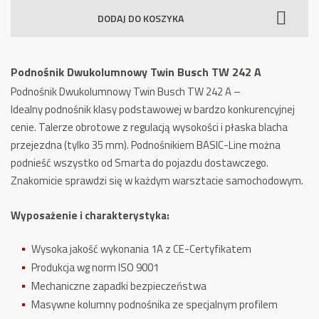
Dwukolumnowy
DODAJ DO KOSZYKA
Twin
Busch
TW
Podnośnik Dwukolumnowy Twin Busch TW 242 A
242
Podnośnik Dwukolumnowy Twin Busch TW 242 A –
A
Idealny podnośnik klasy podstawowej w bardzo konkurencyjnej
cenie. Talerze obrotowe z regulacją wysokości i płaska blacha
przejezdna (tylko 35 mm). Podnośnikiem BASIC-Line można
podnieść wszystko od Smarta do pojazdu dostawczego.
Znakomicie sprawdzi się w każdym warsztacie samochodowym.
Wyposażenie i charakterystyka:
Wysoka jakość wykonania 1A z CE-Certyfikatem
Produkcja wg norm ISO 9001
Mechaniczne zapadki bezpieczeństwa
Masywne kolumny podnośnika ze specjalnym profilem