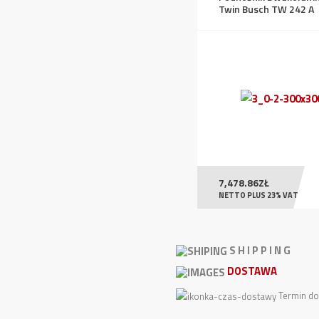
Twin Busch TW 242 A
7,478.86
ZŁ
NETTO PLUS 23% VAT
S H I P P I N G
DOSTAWA
Termin do