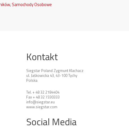
śników
,
Samochody Osobowe
Kontakt
Siegstar Poland Zygmunt Klachacz
ul. Jaśkowicka 43, 43-100 Tychy
Polska
Tel. + 48 32 2184404
Fax + 48 32 7330333
info@siegstar.eu
www.siegstar.com
Social Media