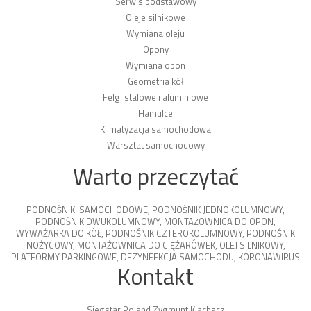
Serwis podstawowy
Oleje silnikowe
Wymiana oleju
Opony
Wymiana opon
Geometria kół
Felgi stalowe i aluminiowe
Hamulce
Klimatyzacja samochodowa
Warsztat samochodowy
Warto przeczytać
PODNOŚNIKI SAMOCHODOWE
,
PODNOŚNIK JEDNOKOLUMNOWY
,
PODNOŚNIK DWUKOLUMNOWY
,
MONTAŻOWNICA DO OPON
,
WYWAŻARKA DO KÓŁ
,
PODNOŚNIK CZTEROKOLUMNOWY
,
PODNOŚNIK
NOŻYCOWY
,
MONTAŻOWNICA DO CIĘŻARÓWEK
,
OLEJ SILNIKOWY
,
PLATFORMY PARKINGOWE
,
DEZYNFEKCJA SAMOCHODU
,
KORONAWIRUS
Kontakt
Siegstar Poland Zygmunt Klachacz