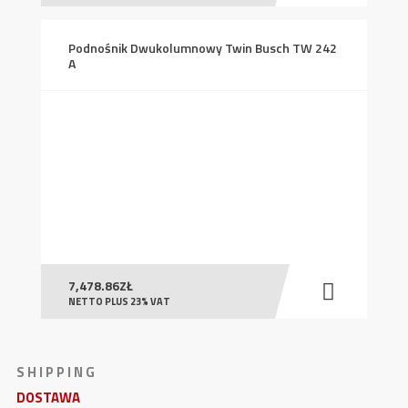
Podnośnik Dwukolumnowy Twin Busch TW 242
A
7,478.86
ZŁ
NETTO PLUS 23% VAT
S H I P P I N G
DOSTAWA