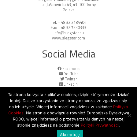
ul. Jaśkowicka 43, 43-100 Tychy
Polska
Tel. + 48 32 2184404
Fax + 48 32 7330333
info@siegstar.eu
www.siegstar.com
Social Media
Facebook
YouTube
Twitter
LinkedIn
Ta strona korzysta z plików cookies, dzięki którym może działać
lepiej. Dalsze korzystanie ze strony oznacza, że zgadzasz się
na ich użycie. Więcej informacji znajdziesz w zakładce
Polityka
Cookies
. Na stronie obowiązuje również Europejska Dyrektywa
© 2026 Copyright by SiegStar. All rights
RODO, więcej informacji o przetwarzaniu danych na naszej
reserved
Regulamin
Shipping
stronie znajdziesz na podstronie
Polityki Prywatności
.
Akceptuję