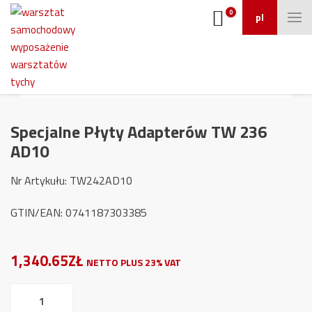
0
pl
Specjalne Płyty Adapterów TW 236
AD10
Nr Artykułu: TW242AD10
GTIN/EAN: 0741187303385
1,340.65ZŁ
NETTO PLUS 23% VAT
ilość
Specjalne