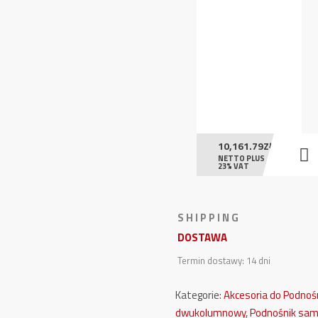
10,161.79
ZŁ
NETTO PLUS
23% VAT
S H I P P I N G
DOSTAWA
Termin dostawy: 14 dni
Kategorie:
Akcesoria do Podno
dwukolumnowy
,
Podnośnik sa