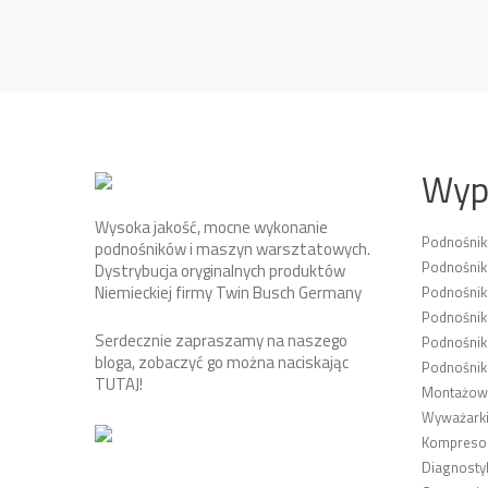
Wyp
Wysoka jakość, mocne wykonanie
Podnośni
podnośników i maszyn warsztatowych.
Podnośnik
Dystrybucja oryginalnych produktów
Niemieckiej firmy Twin Busch Germany
Podnośni
Podnośnik
Serdecznie zapraszamy na naszego
Podnośnik
bloga, zobaczyć go można naciskając
Podnośnik
TUTAJ
!
Montażown
Wyważarki
Kompresor
Diagnosty