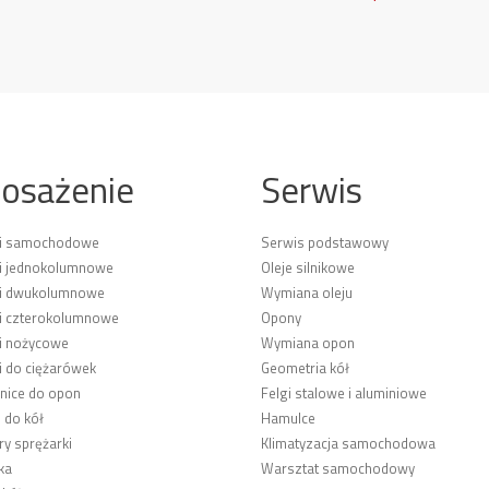
osażenie
Serwis
ki samochodowe
Serwis podstawowy
i jednokolumnowe
Oleje silnikowe
ki dwukolumnowe
Wymiana oleju
i czterokolumnowe
Opony
i nożycowe
Wymiana opon
i do ciężarówek
Geometria kół
ice do opon
Felgi stalowe i aluminiowe
 do kół
Hamulce
y sprężarki
Klimatyzacja samochodowa
ka
Warsztat samochodowy