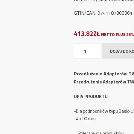
GTIN/EAN: 0741187303361
413.82ZŁ
NETTO PLUS 23%
ilość
DODAJ DO K
Przedłużenie
Adapterów
TW
Przedłużenie Adapterów T
235
Przedłużenie Adapterów TW
AD09
OPIS PRODUKTU
-Dla podnośników typu Basic-Li
-4 x 90 mm
Polecany dla produktów: