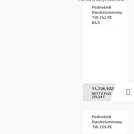
Podnośnik
Dwukolumnowy
TW 242 PE
B4.3
11,706.50
ZŁ
NETTO PLUS
23% VAT
Podnośnik
Dwukolumnowy
TW 236 PE