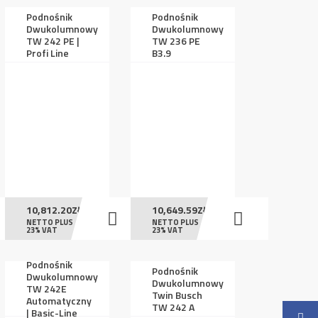
Podnośnik
Podnośnik
Dwukolumnowy
Dwukolumnowy
TW 242 PE |
TW 236 PE
Profi Line
B3.9
10,812.20
ZŁ
10,649.59
ZŁ
NETTO PLUS
NETTO PLUS
23% VAT
23% VAT
Podnośnik
Podnośnik
Dwukolumnowy
Dwukolumnowy
TW 242E
Twin Busch
Automatyczny
TW 242 A
| Basic-Line