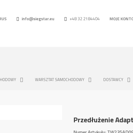
RUS
info@siegstar.eu
+48 32 2184404
MOJE KONT
CHODOWY
WARSZTAT SAMOCHODOWY
DOSTAWCY
Przedłużenie Adap
Numer Artykułu: TW235AD0