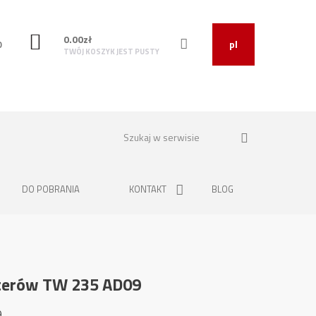
0.00
zł
O
pl
TWÓJ KOSZYK JEST PUSTY
DO POBRANIA
KONTAKT
BLOG
terów TW 235 AD09
9