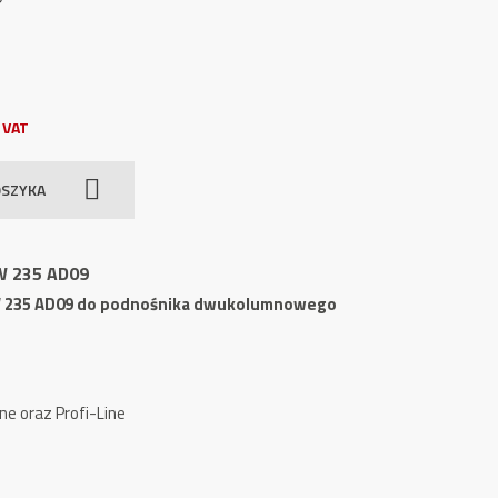
 VAT
OSZYKA
W 235 AD09
 235 AD09 do podnośnika dwukolumnowego
ne oraz Profi-Line