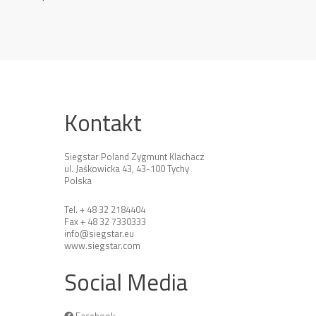
Kontakt
Siegstar Poland Zygmunt Klachacz
ul. Jaśkowicka 43, 43-100 Tychy
Polska
Tel. + 48 32 2184404
Fax + 48 32 7330333
info@siegstar.eu
www.siegstar.com
Social Media