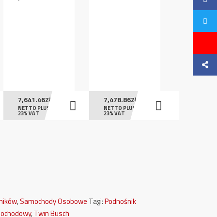
7,641.46
ZŁ
7,478.86
ZŁ
NETTO PLUS
NETTO PLUS
23% VAT
23% VAT
śników
,
Samochody Osobowe
Tagi:
Podnośnik
mochodowy
,
Twin Busch