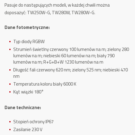
Pasuje do następujących modeli, w każdej chwili można
doposażyć: TW250W-G, TW280W, TW280W-G.
Dane fotometryczne:
Typ diody RGBW
Strumień świetlny
czerwony 100 lumenów na m;
zielony 280
lumenów na m;
niebieski 60 lumenów na m;
biały 790
lumenów na m;
R+G+B+W 1230 lumenów na m
Długość fali
czerwony 620 nm;
zielony 525 nm;
niebieski 470
nm
Temperatura koloru
biały 6000 K
Kąt wiązki
180°
Dane techniczne:
Stopień ochrony IP67
Zasilanie 230 V