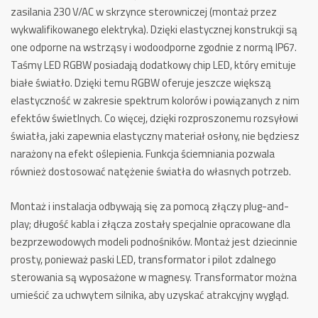
zasilania 230 V/AC w skrzynce sterowniczej (montaż przez
wykwalifikowanego elektryka). Dzięki elastycznej konstrukcji są
one odporne na wstrząsy i wodoodporne zgodnie z normą IP67.
Taśmy LED RGBW posiadają dodatkowy chip LED, który emituje
białe światło. Dzięki temu RGBW oferuje jeszcze większą
elastyczność w zakresie spektrum kolorów i powiązanych z nim
efektów świetlnych. Co więcej, dzięki rozproszonemu rozsyłowi
światła, jaki zapewnia elastyczny materiał osłony, nie będziesz
narażony na efekt oślepienia. Funkcja ściemniania pozwala
również dostosować natężenie światła do własnych potrzeb.
Montaż i instalacja odbywają się za pomocą złączy plug-and-
play; długość kabla i złącza zostały specjalnie opracowane dla
bezprzewodowych modeli podnośników.
Montaż jest dziecinnie
prosty, ponieważ paski LED, transformator i pilot zdalnego
sterowania są wyposażone w magnesy.
Transformator można
umieścić za uchwytem silnika, aby uzyskać atrakcyjny wygląd.