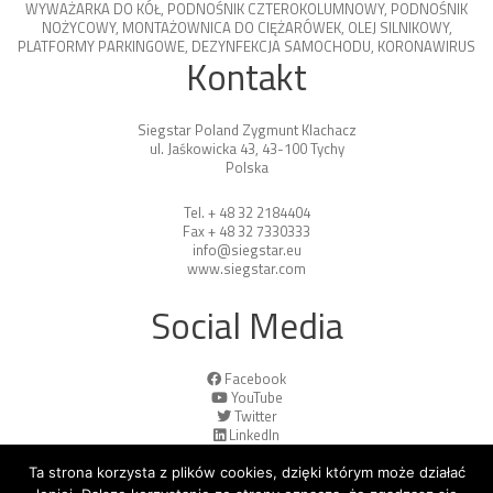
WYWAŻARKA DO KÓŁ
,
PODNOŚNIK CZTEROKOLUMNOWY
,
PODNOŚNIK
NOŻYCOWY
,
MONTAŻOWNICA DO CIĘŻARÓWEK
,
OLEJ SILNIKOWY
,
PLATFORMY PARKINGOWE
,
DEZYNFEKCJA SAMOCHODU
,
KORONAWIRUS
Kontakt
Siegstar Poland Zygmunt Klachacz
ul. Jaśkowicka 43, 43-100 Tychy
Polska
Tel. + 48 32 2184404
Fax + 48 32 7330333
info@siegstar.eu
www.siegstar.com
Social Media
Facebook
YouTube
Twitter
LinkedIn
Ta strona korzysta z plików cookies, dzięki którym może działać