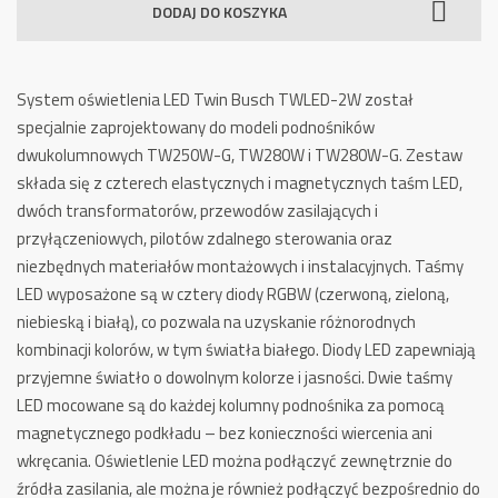
DODAJ DO KOSZYKA
do
Podnośnika
Dwukolumnowego
System oświetlenia LED Twin Busch TWLED-2W został
TWLED-
specjalnie zaprojektowany do modeli podnośników
2W
dwukolumnowych TW250W-G, TW280W i TW280W-G.
Zestaw
składa się z czterech elastycznych i magnetycznych taśm LED,
dwóch transformatorów, przewodów zasilających i
przyłączeniowych, pilotów zdalnego sterowania oraz
niezbędnych materiałów montażowych i instalacyjnych.
Taśmy
LED wyposażone są w cztery diody RGBW (czerwoną, zieloną,
niebieską i białą), co pozwala na uzyskanie różnorodnych
kombinacji kolorów, w tym światła białego.
D
iody LED zapewniają
przyjemne światło o dowolnym kolorze i jasności. Dwie taśmy
LED mocowane są do każdej kolumny podnośnika za pomocą
magnetycznego podkładu – bez konieczności wiercenia ani
wkręcania. Oświetlenie LED można podłączyć zewnętrznie do
źródła zasilania, ale można je również podłączyć bezpośrednio do