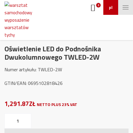
0
pl
Oświetlenie LED do Podnośnika
Dwukolumnowego TWLED-2W
Numer artykułu: TWLED-2W
GTIN/EAN: 0695102818426
1,291.87ZŁ
NETTO PLUS 23% VAT
ilość
Oświetlenie
LED