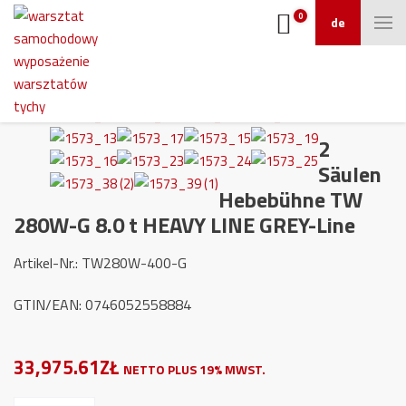
0
de
2
Säulen
Hebebühne TW
280W-G 8.0 t HEAVY LINE GREY-Line
Artikel-Nr.: TW280W-400-G
GTIN/EAN: 0746052558884
33,975.61ZŁ
NETTO PLUS 19% MWST.