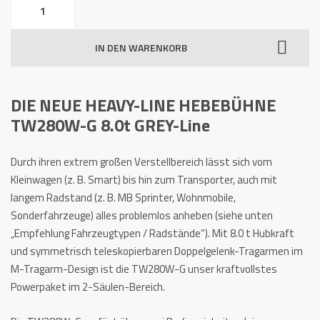
2
Säulen
Hebebühne
IN DEN WARENKORB
TW
280W-
G
DIE NEUE HEAVY-LINE HEBEBÜHNE
8.0
TW280W-G 8.0t GREY-Line
t
HEAVY
LINE
Durch ihren extrem großen Verstellbereich lässt sich vom
GREY-
Kleinwagen (z. B. Smart) bis hin zum Transporter, auch mit
Line
langem Radstand (z. B. MB Sprinter, Wohnmobile,
Menge
Sonderfahrzeuge) alles problemlos anheben (siehe unten
„Empfehlung Fahrzeugtypen / Radstände“). Mit 8.0 t Hubkraft
und symmetrisch teleskopierbaren Doppelgelenk-Tragarmen im
M-Tragarm-Design ist die TW280W-G unser kraftvollstes
Powerpaket im 2-Säulen-Bereich.