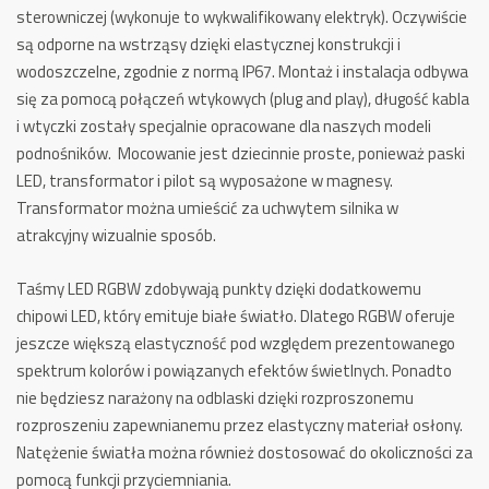
sterowniczej (wykonuje to wykwalifikowany elektryk).
Oczywiście
są odporne na wstrząsy dzięki elastycznej konstrukcji i
wodoszczelne, zgodnie z normą IP67. Montaż i instalacja odbywa
się za pomocą połączeń wtykowych (plug and play), długość kabla
i wtyczki zostały specjalnie opracowane dla naszych modeli
podnośników. Mocowanie jest dziecinnie proste, ponieważ paski
LED, transformator i pilot są wyposażone w magnesy.
Transformator można umieścić za uchwytem silnika w
atrakcyjny wizualnie sposób.
Taśmy LED RGBW zdobywają punkty dzięki dodatkowemu
chipowi LED, który emituje białe światło.
Dlatego RGBW oferuje
jeszcze większą elastyczność pod względem prezentowanego
spektrum kolorów i powiązanych efektów świetlnych.
Ponadto
nie będziesz narażony na odblaski dzięki rozproszonemu
rozproszeniu zapewnianemu przez elastyczny materiał osłony.
Natężenie światła można również dostosować do okoliczności za
pomocą funkcji przyciemniania.