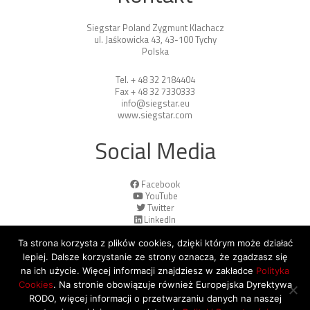
Siegstar Poland Zygmunt Klachacz
ul. Jaśkowicka 43, 43-100 Tychy
Polska
Tel. + 48 32 2184404
Fax + 48 32 7330333
info@siegstar.eu
www.siegstar.com
Social Media
Facebook
YouTube
Twitter
LinkedIn
Ta strona korzysta z plików cookies, dzięki którym może działać
lepiej. Dalsze korzystanie ze strony oznacza, że zgadzasz się
na ich użycie. Więcej informacji znajdziesz w zakładce
Polityka
Cookies
. Na stronie obowiązuje również Europejska Dyrektywa
© 2026 Copyright by SiegStar. All rights
RODO, więcej informacji o przetwarzaniu danych na naszej
reserved
Regulamin
Shipping