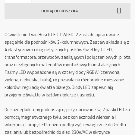
LED
DODAJ DO KOSZYKA
do
Podnośnika
Dwukolumnowego
Oświetlenie Twin Busch LED TWLED-2 zostało opracowane
TWLED-
specjalnie dla podnośników 2-kolumnowych.
Zestaw składa się z
2
4 elastycznych i magnetycznych pasków świetlnych LED,
transformatora, przewodów zasilających i połączeniowych, pilota
oraz niezbędnych materiałów montażowych i instalacyjnych.
Taśmy LED wyposażone są w cztery diody RGBW (czerwona,
zielona, ​​niebieska, biała), co pozwala na różnorodne mieszanie
kolorów i regulację światła białego.
D
iody LED zapewniają
przyjemne światło w każdym kolorze i jasności.
Do każdej kolumny podnoszącej przymocowane są 2 paski LED za
pomocą magnetycznego tyłu, bez konieczności wiercenia i
wkręcania.
Lampy LED można podłączyć zewnętrznie do źródła
zasilania lub bezpośrednio do sieci 230V/AC w skrzynce