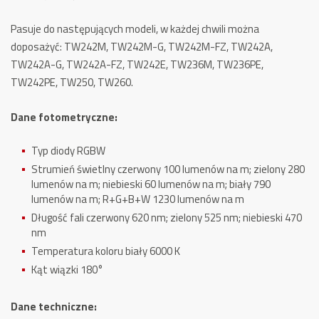
Pasuje do następujących modeli, w każdej chwili można
doposażyć: TW242M, TW242M-G, TW242M-FZ, TW242A,
TW242A-G, TW242A-FZ, TW242E, TW236M, TW236PE,
TW242PE, TW250, TW260.
Dane fotometryczne:
Typ diody RGBW
Strumień świetlny
czerwony 100 lumenów na m;
zielony 280
lumenów na m;
niebieski 60 lumenów na m;
biały 790
lumenów na m;
R+G+B+W 1230 lumenów na m
Długość fali
czerwony 620 nm;
zielony 525 nm;
niebieski 470
nm
Temperatura koloru
biały 6000 K
Kąt wiązki
180°
Dane techniczne: