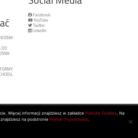
Social Media
Facebook
tać
YouTube
Twitter
LinkedIn
NOŚNIK
 DO
ŚNIK
TFORMY
OCHODU
,
ycie. Więcej informacji znajdziesz w zakładce
Polityka Cookies
. Na
 znajdziesz na podstronie
Polityki Prywatności
.