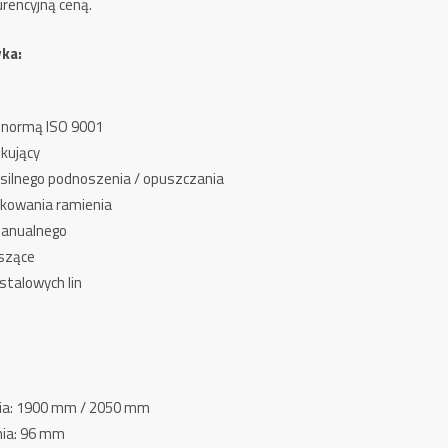
urencyjną ceną.
yka:
 normą ISO 9001
kujący
o silnego podnoszenia / opuszczania
kowania ramienia
manualnego
szące
stalowych lin
ia: 1900 mm / 2050 mm
nia: 96 mm