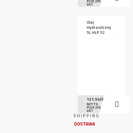
PLUS 23%
VAT
Olej
Hydrauliczny
5L HLP 32
121.54
ZŁ
NETTO
PLUS 23%
VAT
S H I P P I N G
DOSTAWA