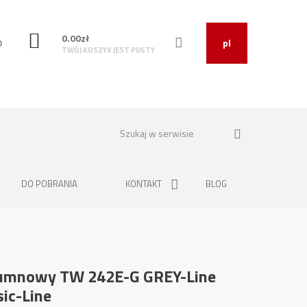
0.00
zł
O
pl
TWÓJ KOSZYK JEST PUSTY
DO POBRANIA
KONTAKT
BLOG
umnowy TW 242E-G GREY-Line
ic-Line