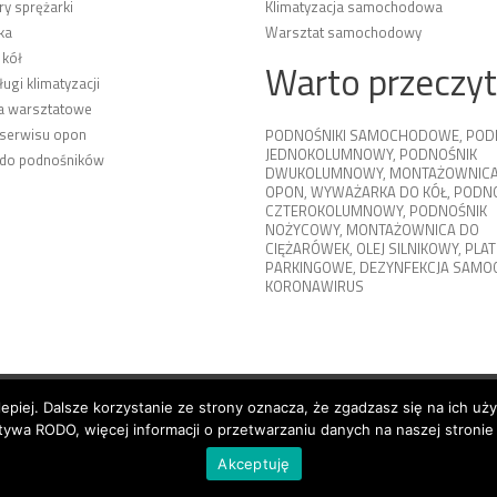
y sprężarki
Klimatyzacja samochodowa
ka
Warsztat samochodowy
 kół
Warto przeczy
ługi klimatyzacji
a warsztatowe
 serwisu opon
PODNOŚNIKI SAMOCHODOWE
,
POD
JEDNOKOLUMNOWY
,
PODNOŚNIK
 do podnośników
DWUKOLUMNOWY
,
MONTAŻOWNICA
OPON
,
WYWAŻARKA DO KÓŁ
,
PODNO
CZTEROKOLUMNOWY
,
PODNOŚNIK
NOŻYCOWY
,
MONTAŻOWNICA DO
CIĘŻARÓWEK
,
OLEJ SILNIKOWY
,
PLA
PARKINGOWE
,
DEZYNFEKCJA SAM
KORONAWIRUS
lepiej. Dalsze korzystanie ze strony oznacza, że zgadzasz się na ich uż
n
Shipping
ywa RODO, więcej informacji o przetwarzaniu danych na naszej stronie
Akceptuję