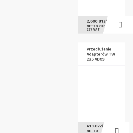
2,600.81
ZŁ
NETTO PLUS
23% VAT
Przedłużenie
Adapterów TW
235 AD09
413.82
ZŁ
NETTO