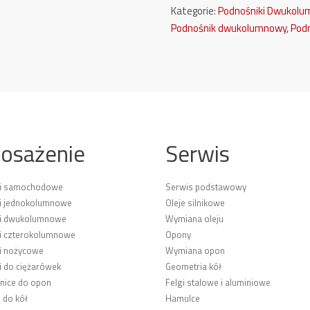
Kategorie:
Podnośniki Dwukol
Podnośnik dwukolumnowy
,
Pod
osażenie
Serwis
ki samochodowe
Serwis podstawowy
i jednokolumnowe
Oleje silnikowe
ki dwukolumnowe
Wymiana oleju
i czterokolumnowe
Opony
i nożycowe
Wymiana opon
i do ciężarówek
Geometria kół
ice do opon
Felgi stalowe i aluminiowe
 do kół
Hamulce