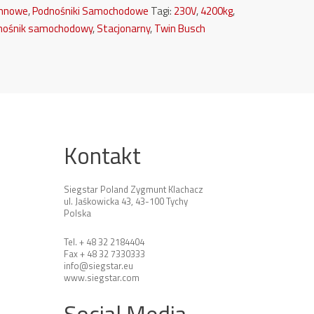
umnowe
,
Podnośniki Samochodowe
Tagi:
230V
,
4200kg
,
nośnik samochodowy
,
Stacjonarny
,
Twin Busch
Kontakt
Siegstar Poland Zygmunt Klachacz
ul. Jaśkowicka 43, 43-100 Tychy
Polska
Tel. + 48 32 2184404
Fax + 48 32 7330333
info@siegstar.eu
www.siegstar.com