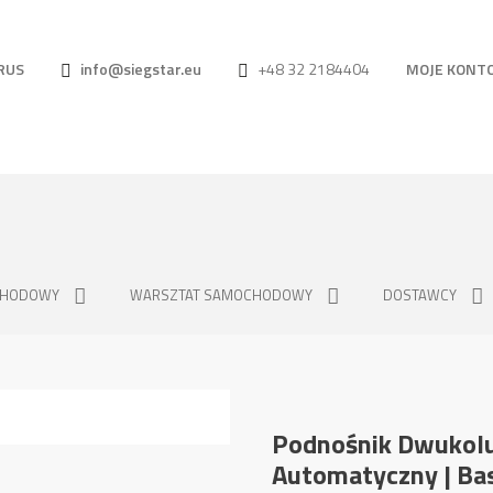
RUS
info@siegstar.eu
+48 32 2184404
MOJE KONT
CHODOWY
WARSZTAT SAMOCHODOWY
DOSTAWCY
Podnośnik Dwukol
Automatyczny | Bas