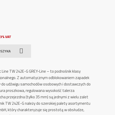
3% VAT
OSZYKA
 Line TW 242E-G GREY-Line – to podnośnik klasy
sjonalnego. Z automatycznym odblokowaniem zapadek
y do udźwigu samochodów osobowych i dostawczych do
tura proszkowa, regulowana wysokość talerza
cha przejezdna (tylko 35 mm) są jednymi z wielu zalet
ik TW 242E-G należy do szerokiej palety asortymentu
mbH, który charakteryzuje się prostotą w obsłudze,