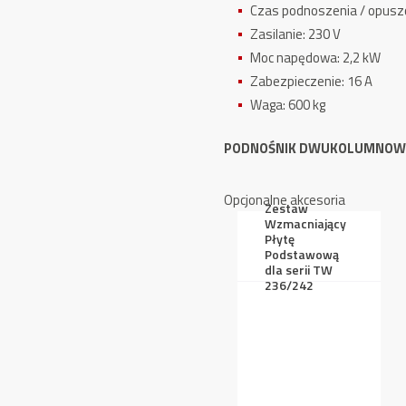
Czas podnoszenia / opuszc
Zasilanie: 230 V
Moc napędowa: 2,2 kW
Zabezpieczenie: 16 A
Waga: 600 kg
PODNOŚNIK DWUKOLUMNOWY
Opcjonalne akcesoria
Zestaw
Wzmacniający
Płytę
Podstawową
dla serii TW
236/242