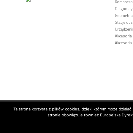
Kompresor
Diagnosty
Geometria
Stacje obs
Urządzeni
Akcesoria
Akcesoria
Ta strona korzysta z plików cookies, dzięki którym może działać 
© 2026 Copyright by SiegStar. All rights reserved
Regulami
stronie obowiązuje również Europejska Dyrekt