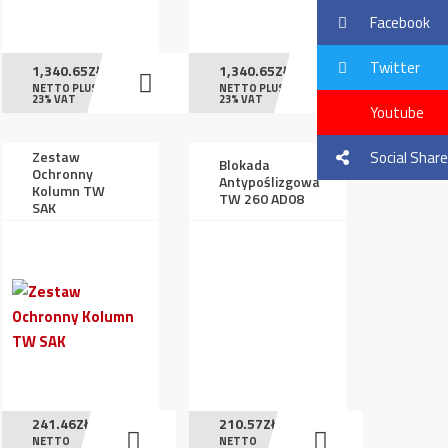
Facebook
Twitter
1,340.65
ZŁ
1,340.65
ZŁ
NETTO PLUS
NETTO PLUS
23% VAT
23% VAT
Youtube
Zestaw
Social Share
Blokada
Ochronny
Antypoślizgowa
Kolumn TW
TW 260 AD08
SAK
241.46
ZŁ
210.57
ZŁ
NETTO
NETTO