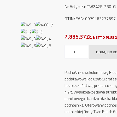
Nr Artykułu: TW242E-230-G
GTIN/EAN: 0079163277697
7,885.37ZŁ
NETTO PLUS 2
ilość
DODAJ DO K
Podnośnik
Dwukolumnowy
TW
Podnośnik dwukolumnowy Basic
242E-
podstawowej do użytku profe
G
bezpieczeństwa, przeznaczon
GREY-
4,2 t. Wysokojakościowa struk
Line
obrotowego i bardzo płaska bla
Automatyczny
podnośnika. Oferowany podnośn
|
niemieckiej firmy Twin Busch G
Basic-