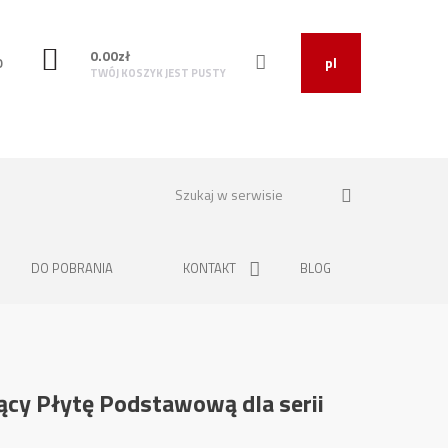
0.00
zł
O
pl
TWÓJ KOSZYK JEST PUSTY
DO POBRANIA
KONTAKT
BLOG
cy Płytę Podstawową dla serii