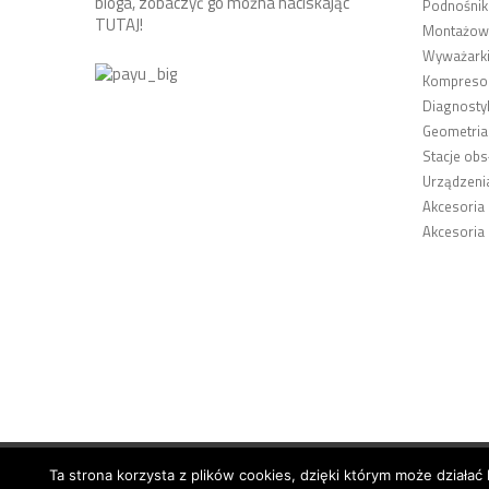
bloga, zobaczyć go można naciskając
Podnośnik
TUTAJ
!
Montażown
Wyważarki
Kompresor
Diagnosty
Geometria
Stacje obs
Urządzeni
Akcesoria
Akcesoria
Ta strona korzysta z plików cookies, dzięki którym może działać 