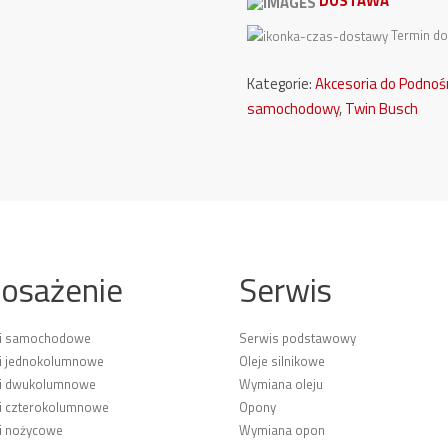
DOSTAWA
Termin do
Kategorie:
Akcesoria do Podno
samochodowy
,
Twin Busch
osażenie
Serwis
ki samochodowe
Serwis podstawowy
i jednokolumnowe
Oleje silnikowe
ki dwukolumnowe
Wymiana oleju
i czterokolumnowe
Opony
i nożycowe
Wymiana opon