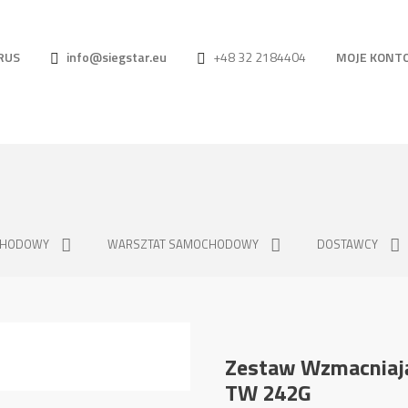
RUS
info@siegstar.eu
+48 32 2184404
MOJE KONT
CHODOWY
WARSZTAT SAMOCHODOWY
DOSTAWCY
Zestaw Wzmacniają
TW 242G