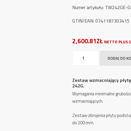
Numer artykułu: TW242GE-
GTIN/EAN: 0741187303415
2,600.81ZŁ
NETTO PLUS 2
ilość
DODAJ DO K
Zestaw
Wzmacniający
Płytę
Zestaw wzmacniający płyt
Podstawową
242G.
dla
Wymagania minimalne grubości
serii
wzmacniających.
TW
242G
Zestaw zbrojenia płyty podst
do 200 mm.