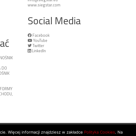
www.siegstar.com
Social Media
Facebook
tać
YouTube
Twitter
LinkedIn
NOŚNIK
 DO
ŚNIK
TFORMY
OCHODU
,
ycie. Więcej informacji znajdziesz w zakładce
Polityka Cookies
. Na