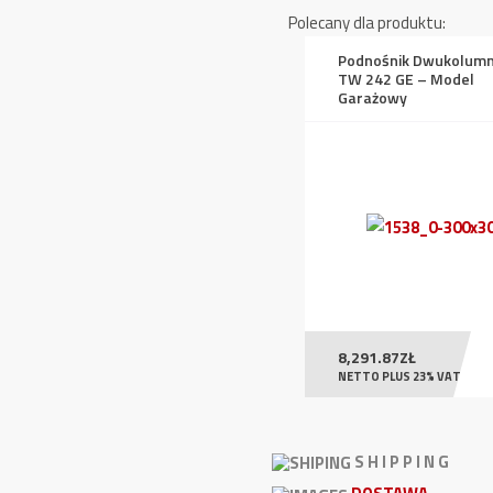
Polecany dla produktu:
Podnośnik Dwukolum
TW 242 GE – Model
Garażowy
8,291.87
ZŁ
NETTO PLUS 23% VAT
S H I P P I N G