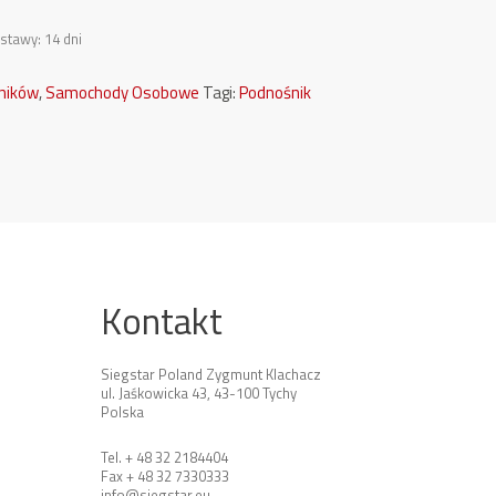
stawy: 14 dni
śników
,
Samochody Osobowe
Tagi:
Podnośnik
Kontakt
Siegstar Poland Zygmunt Klachacz
ul. Jaśkowicka 43, 43-100 Tychy
Polska
Tel. + 48 32 2184404
Fax + 48 32 7330333
info@siegstar.eu