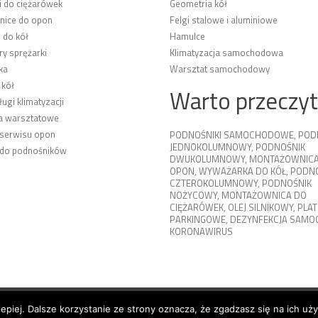
i do ciężarówek
Geometria kół
ice do opon
Felgi stalowe i aluminiowe
 do kół
Hamulce
y sprężarki
Klimatyzacja samochodowa
ka
Warsztat samochodowy
 kół
Warto przeczy
ługi klimatyzacji
a warsztatowe
 serwisu opon
PODNOŚNIKI SAMOCHODOWE
,
POD
JEDNOKOLUMNOWY
,
PODNOŚNIK
 do podnośników
DWUKOLUMNOWY
,
MONTAŻOWNICA
OPON
,
WYWAŻARKA DO KÓŁ
,
PODNO
CZTEROKOLUMNOWY
,
PODNOŚNIK
NOŻYCOWY
,
MONTAŻOWNICA DO
CIĘŻARÓWEK
,
OLEJ SILNIKOWY
,
PLA
PARKINGOWE
,
DEZYNFEKCJA SAM
KORONAWIRUS
lepiej. Dalsze korzystanie ze strony oznacza, że zgadzasz się na ich uż