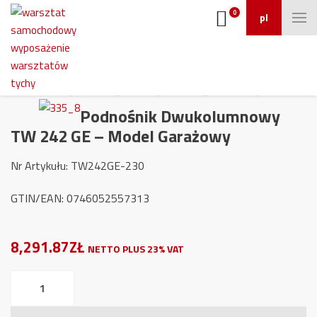
0
pl
Podnośnik Dwukolumnowy
TW 242 GE – Model Garażowy
Nr Artykułu: TW242GE-230
GTIN/EAN: 0746052557313
8,291.87ZŁ
NETTO PLUS 23% VAT
ilość
Podnośnik
Dwukolumnowy