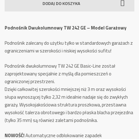
DODAJ DO KOSZYKA
TW
242
GE
Podnośnik Dwukolumnowy TW 242 GE – Model Garażowy
-
Model
Podnośnik zalecany do użytku tylko w standardowych garażach z
Garażowy
ograniczeniami w szerokości i niskiej wysokości sufitu!
Podnośnik dwukolumnowy TW 242 GE Basic-Line został
zaprojektowany specjalnie z myślą dla pomieszczeń o
ograniczonej przestrzeni.
Dzięki całkowitej szerokości mniejszej niż 3 m oraz wysokości
słupa wynoszącej tylko 2,32 m idealnie nadaje się do zwykłych
garaży. Wysokojakościowa struktura proszkowa, przestawna
wysokość talerza obrotowego i bardzo płaska blacha przejezdna
(tylko 35 mm) są również zaletami podnośnika.
NOWOŚĆ!
Automatyczne odblokowanie zapadek