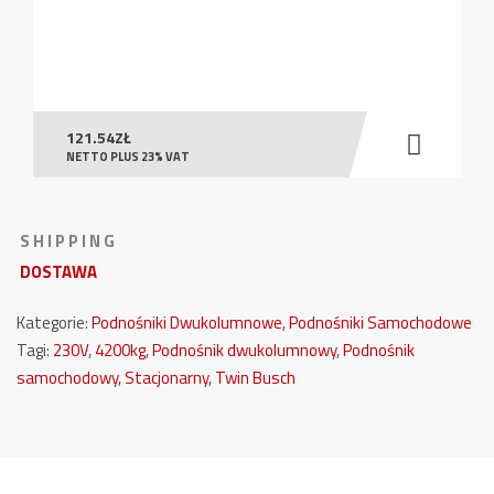
121.54
ZŁ
NETTO PLUS 23% VAT
S H I P P I N G
DOSTAWA
Kategorie:
Podnośniki Dwukolumnowe
,
Podnośniki Samochodowe
Tagi:
230V
,
4200kg
,
Podnośnik dwukolumnowy
,
Podnośnik
samochodowy
,
Stacjonarny
,
Twin Busch