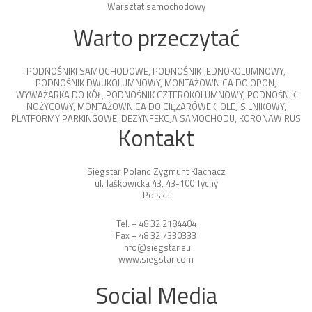
Warsztat samochodowy
Warto przeczytać
PODNOŚNIKI SAMOCHODOWE
,
PODNOŚNIK JEDNOKOLUMNOWY
,
PODNOŚNIK DWUKOLUMNOWY
,
MONTAŻOWNICA DO OPON
,
WYWAŻARKA DO KÓŁ
,
PODNOŚNIK CZTEROKOLUMNOWY
,
PODNOŚNIK
NOŻYCOWY
,
MONTAŻOWNICA DO CIĘŻARÓWEK
,
OLEJ SILNIKOWY
,
PLATFORMY PARKINGOWE
,
DEZYNFEKCJA SAMOCHODU
,
KORONAWIRUS
Kontakt
Siegstar Poland Zygmunt Klachacz
ul. Jaśkowicka 43, 43-100 Tychy
Polska
Tel. + 48 32 2184404
Fax + 48 32 7330333
info@siegstar.eu
www.siegstar.com
Social Media