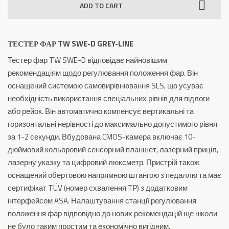
ADD TO CART
SWE-
D
Grey-
ТЕСТЕР ФАР TW SWE-D GREY-LINE
Line
Тестер фар TW SWE-D відповідає найновішим
quantity
рекомендаціям щодо регулювання положення фар. Він
оснащений системою самовирівнювання SLS, що усуває
необхідність використання спеціальних рівнів для підлоги
або рейок. Він автоматично компенсує вертикальні та
горизонтальні нерівності до максимально допустимого рівня
за 1-2 секунди. Вбудована CMOS-камера включає 10-
дюймовий кольоровий сенсорний планшет, лазерний приціл,
лазерну указку та цифровий люксметр. Пристрій також
оснащений обертовою напрямною штангою з педаллю та має
сертифікат TÜV (номер схвалення TP) з додатковим
інтерфейсом ASA. Налаштування станції регулювання
положення фар відповідно до нових рекомендацій ще ніколи
не було таким простим та економічно вигідним.