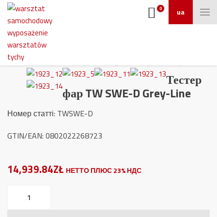
0
ua
Тестер
фар TW SWE-D Grey-Line
Номер статті: TWSWE-D
GTIN/EAN: 0802022268723
14,939.84ZŁ
НЕТТО ПЛЮС 23% НДС
Тестер
фар
TW