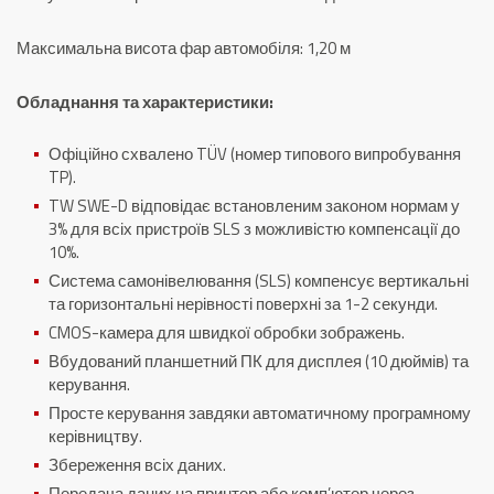
Максимальна висота фар автомобіля: 1,20 м
Обладнання та характеристики:
Офіційно схвалено TÜV (номер типового випробування
TP).
TW SWE-D відповідає встановленим законом нормам у
3% для всіх пристроїв SLS з можливістю компенсації до
10%.
Система самонівелювання (SLS) компенсує вертикальні
та горизонтальні нерівності поверхні за 1-2 секунди.
CMOS-камера для швидкої обробки зображень.
Вбудований планшетний ПК для дисплея (10 дюймів) та
керування.
Просте керування завдяки автоматичному програмному
керівництву.
Збереження всіх даних.
Передача даних на принтер або комп’ютер через