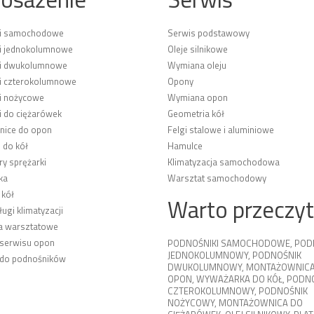
ki samochodowe
Serwis podstawowy
i jednokolumnowe
Oleje silnikowe
ki dwukolumnowe
Wymiana oleju
i czterokolumnowe
Opony
i nożycowe
Wymiana opon
i do ciężarówek
Geometria kół
ice do opon
Felgi stalowe i aluminiowe
 do kół
Hamulce
y sprężarki
Klimatyzacja samochodowa
ka
Warsztat samochodowy
 kół
Warto przeczy
ługi klimatyzacji
a warsztatowe
 serwisu opon
PODNOŚNIKI SAMOCHODOWE
,
POD
JEDNOKOLUMNOWY
,
PODNOŚNIK
 do podnośników
DWUKOLUMNOWY
,
MONTAŻOWNICA
OPON
,
WYWAŻARKA DO KÓŁ
,
PODNO
CZTEROKOLUMNOWY
,
PODNOŚNIK
NOŻYCOWY
,
MONTAŻOWNICA DO