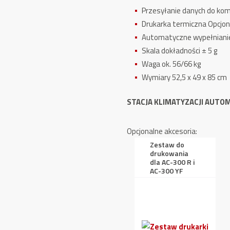
Przesyłanie danych do ko
Drukarka termiczna Opcjon
Automatyczne wypełniani
Skala dokładności ± 5 g
Waga ok. 56/66 kg
Wymiary 52,5 x 49 x 85 cm
STACJA KLIMATYZACJI AUTOM
Opcjonalne akcesoria:
Zestaw do
drukowania
dla AC-300 R i
AC-300 YF