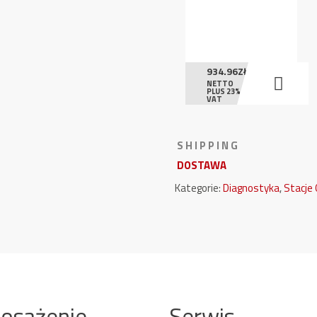
934.96
ZŁ
NETTO
PLUS 23%
VAT
S H I P P I N G
DOSTAWA
Kategorie:
Diagnostyka
,
Stacje 
osażenie
Serwis