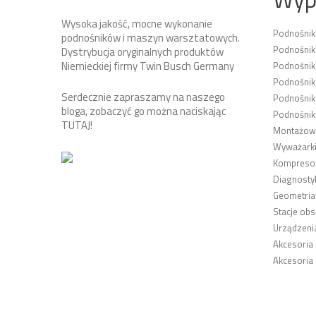
Wysoka jakość, mocne wykonanie
Podnośni
podnośników i maszyn warsztatowych.
Podnośnik
Dystrybucja oryginalnych produktów
Niemieckiej firmy Twin Busch Germany
Podnośni
Podnośnik
Serdecznie zapraszamy na naszego
Podnośnik
bloga, zobaczyć go można naciskając
Podnośnik
TUTAJ
!
Montażown
Wyważarki
Kompresor
Diagnosty
Geometria
Stacje obs
Urządzeni
Akcesoria
Akcesoria