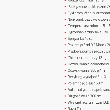
Rodzaj czynnika 1234yf
Podłączenie elektryczne 2
Cykl pracy W pełni automa
Non-cond. Gazy wylotowe
Temperatura robocza 5 – 
Ogrzewanie zbiornika Tak
Sprężarka 10 cc
Poziom próżni 0,2 Mbar / 2
Prądowa pompa próżniowa 
Zbiornik chłodniczy 12 kg
Odzyskiwanie dokładności 
Odzyskiwanie 800 g / min
Recykling wydajność 110 – 
Pojemność oleju 160 ml
Automatyczne napełnianie
Długość węża 300 cm
Wyświetlacz graficzny LCD
Baza Tak