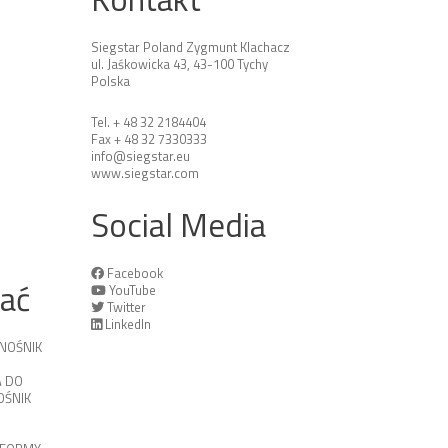
Siegstar Poland Zygmunt Klachacz
ul. Jaśkowicka 43, 43-100 Tychy
Polska
Tel. + 48 32 2184404
Fax + 48 32 7330333
info@siegstar.eu
www.siegstar.com
Social Media
Facebook
tać
YouTube
Twitter
LinkedIn
NOŚNIK
 DO
ŚNIK