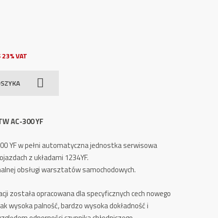
 23% VAT
OSZYKA
 TW AC-300 YF
300 YF w pełni automatyczna jednostka serwisowa
pojazdach z układami 1234YF.
onalnej obsługi warsztatów samochodowych.
cji została opracowana dla specyficznych cech nowego
 jak wysoka palność, bardzo wysoka dokładność i
zględem odporności czynnika chłodniczego.