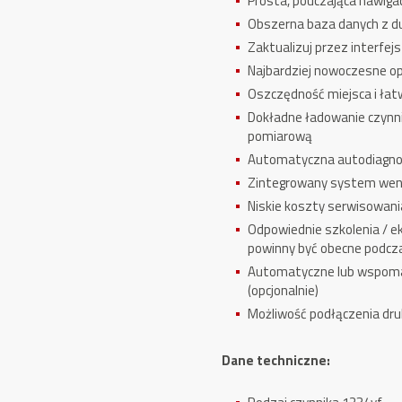
Prosta, pouczająca nawig
Obszerna baza danych z d
Zaktualizuj przez interfej
Najbardziej nowoczesne o
Oszczędność miejsca i łat
Dokładne ładowanie czynni
pomiarową
Automatyczna autodiagnos
Zintegrowany system went
Niskie koszty serwisowania
Odpowiednie szkolenia / e
powinny być obecne podcz
Automatyczne lub wspoma
(opcjonalnie)
Możliwość podłączenia dru
Dane techniczne: