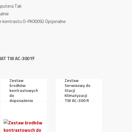
mputera Tak
alnie
e kontrastu O-PK00092 Opcjonalne
AT TW AC-300 YF
Zestaw
Zestaw
środków
Serwisowy do
kontrastowych
Stacji
do
Klimatyzacji
doposażenia
TW AC-300 R