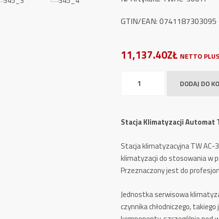
GTIN/EAN: 0741187303095
11,137.40ZŁ
NETTO PLUS
ilość
DODAJ DO K
Stacja
Klimatyzacji
Automat
Stacja Klimatyzacji Automat
TW
AC-
Stacja klimatyzacyjna TW AC-
300
klimatyzacji do stosowania w 
YF
Przeznaczony jest do profesj
Jednostka serwisowa klimatyza
czynnika chłodniczego, takiego
komponenty, szczególnie pod w