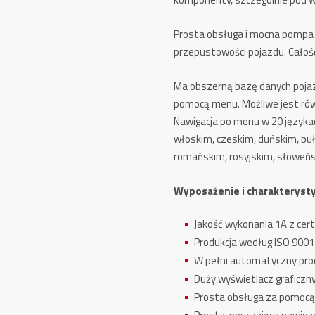
Prosta obsługa i mocna pompa p
przepustowości pojazdu. Całoś
Ma obszerną bazę danych poja
pomocą menu. Możliwe jest rów
Nawigacja po menu w 20 językac
włoskim, czeskim, duńskim, buł
romańskim, rosyjskim, słoweńs
Wyposażenie i charakteryst
Jakość wykonania 1A z cer
Produkcja według ISO 9001
W pełni automatyczny proc
Duży wyświetlacz graficzn
Prosta obsługa za pomocą 