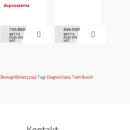
730.89
ZŁ
649.59
ZŁ
NETTO
NETTO
PLUS 23%
PLUS 23%
VAT
VAT
Obsługi Klimatyzacji
Tagi:
Diagnostyka
,
Twin Busch
Kontakt