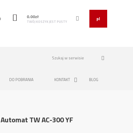
0.00
zł
O
pl
TWÓJ KOSZYK JEST PUSTY
DO POBRANIA
KONTAKT
BLOG
ji Automat TW AC-300 YF