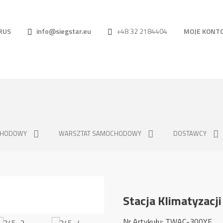
RUS
info@siegstar.eu
+48 32 2184404
MOJE KONT
CHODOWY
WARSZTAT SAMOCHODOWY
DOSTAWCY
Stacja Klimatyzac
Nr Artykułu: TWAC-300YF