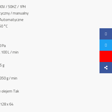
30V / 50HZ / 1PH
tyczny / manualny
 Automatyczne
50 °C
0 Pa
100 L / min
5 g
350 g / min
 olejem Tak
 128 x 64