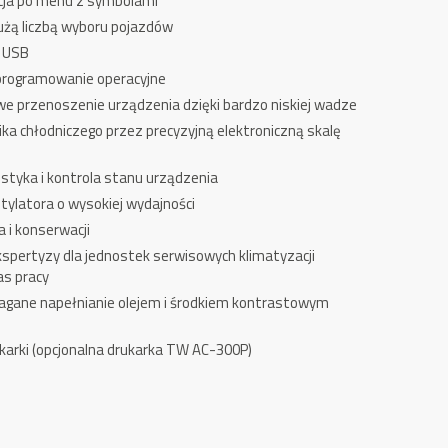
acja po menu z symbolami
użą liczbą wyboru pojazdów
s USB
programowanie operacyjne
we przenoszenie urządzenia dzięki bardzo niskiej wadze
ka chłodniczego przez precyzyjną elektroniczną skalę
tyka i kontrola stanu urządzenia
ylatora o wysokiej wydajności
 i konserwacji
kspertyzy dla jednostek serwisowych klimatyzacji
as pracy
gane napełnianie olejem i środkiem kontrastowym
karki (opcjonalna drukarka TW AC-300P)