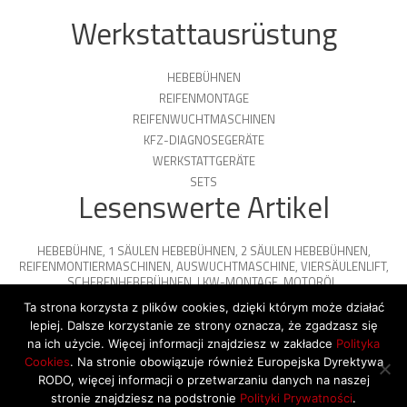
Werkstattausrüstung
HEBEBÜHNEN
REIFENMONTAGE
REIFENWUCHTMASCHINEN
KFZ-DIAGNOSEGERÄTE
WERKSTATTGERÄTE
SETS
Lesenswerte Artikel
HEBEBÜHNE
,
1 SÄULEN HEBEBÜHNEN
,
2 SÄULEN HEBEBÜHNEN
,
REIFENMONTIERMASCHINEN
,
AUSWUCHTMASCHINE
,
VIERSÄULENLIFT
,
SCHERENHEBEBÜHNEN
,
LKW-MONTAGE
,
MOTORÖL
,
PARKPLATTFORMEN
Ta strona korzysta z plików cookies, dzięki którym może działać
lepiej. Dalsze korzystanie ze strony oznacza, że zgadzasz się
na ich użycie. Więcej informacji znajdziesz w zakładce
Polityka
Cookies
. Na stronie obowiązuje również Europejska Dyrektywa
© 2026 Copyright by SiegStar. All rights
RODO, więcej informacji o przetwarzaniu danych na naszej
reserved
Regulamin
Shipping
stronie znajdziesz na podstronie
Polityki Prywatności
.