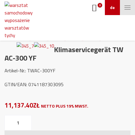
0
de
Klimaservicegerät TW
AC-300 YF
Artikel-Nr.: TWAC-300YF
GTIN/EAN: 0741187303095
11,137.40ZŁ
NETTO PLUS 19% MWST.
Klimaservicegerät
TW
AC-