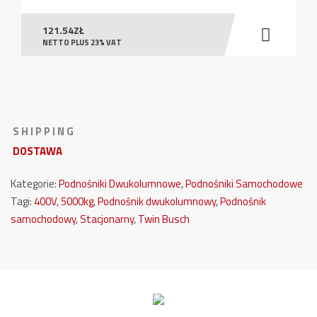
121.54
ZŁ
NETTO PLUS 23% VAT
S H I P P I N G
DOSTAWA
Kategorie:
Podnośniki Dwukolumnowe
,
Podnośniki Samochodowe
Tagi:
400V
,
5000kg
,
Podnośnik dwukolumnowy
,
Podnośnik
samochodowy
,
Stacjonarny
,
Twin Busch