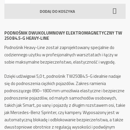
Dwukolumnowy
DODAJ DO KOSZYKA
Elektromagnetyczny
TW
250
PODNOŚNIK DWUKOLUMNOWY ELEKTROMAGNETYCZNY TW
B4.5-
250 B4.5-G HEAVY-LINE
G
Podnośnik Heavy-Line został zaprojektowany specjalnie do
Heavy-
codziennego użytku w profesjonalnych warsztatach i łączy w
Line
sobie maksymalne bezpieczeństwo, elastyczność i wygodę.
Grey-
Line
Dzięki udźwigowi 5,0 t, podnośnik TW250B4.5-G idealnie nadaje
się do podnoszenia ciężkich pojazdów. Zakres ramienia
podnoszącego 890–1800 mm umożliwia elastyczne i bezpieczne
podnoszenie pojazdów, od małych samochodów osobowych,
takich jak Smart, po vany i pojazdy z długim rozstawem osi, takie
jak Mercedes-Benz Sprinter, czy kampery. Wyposażony jest w
automatyczną blokadę i odblokowanie bezpieczeństwa, a także
dwustopniowe obrotnice z regulacją wysokości i podwójnym