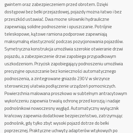
gwintem oraz zabezpieczeniem przed obrotem. Dzięki
dostępowi bez belki przejazdowej, pojazdy można łatwo i bez
przeszkód ustawiać. Dwa mocne siłowniki hydrauliczne
zapewniają solidne podnoszenie i opuszczanie. Potrójnie
teleskopowe, kątowe ramiona podporowe zapewniają
maksymalną elastyczność podczas pozycjonowania pojazdów.
Symetryczna konstrukcja umożliwia szerokie otwieranie drzwi
pojazdu, a zabezpieczenie drzwi zapobiega przypadkowym
uszkodzeniom. Przycisk zapobiegający podnoszeniu umożliwia
precyzyjne opuszczanie bez konieczności automatycznego
podnoszenia, a zintegrowane gniazdo 230 V w skrzynce
sterowniczej ułatwia podłączenie urządzeń pomocniczych.
Powierzchnia malowana proszkowo w subtelnym antracytowym
wykończeniu zapewnia trwałą ochronę przed korozją i nadaje
podnośnikowi nowoczesny wygląd. Automatyczny wyłącznik
krańcowy zapewnia dodatkowe bezpieczeństwo, zatrzymując
podnośnik, gdy tylko zbyt wysoki pojazd dotrze do belki
poprzecznej. Praktyczne uchwyty adapterów wtykowych po