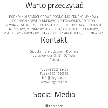
Warto przeczytać
PODNOŚNIKI SAMOCHODOWE
,
PODNOŚNIK JEDNOKOLUMNOWY
,
PODNOŚNIK DWUKOLUMNOWY
,
MONTAŻOWNICA DO OPON
,
WYWAŻARKA DO KÓŁ
,
PODNOŚNIK CZTEROKOLUMNOWY
,
PODNOŚNIK
NOŻYCOWY
,
MONTAŻOWNICA DO CIĘŻARÓWEK
,
OLEJ SILNIKOWY
,
PLATFORMY PARKINGOWE
,
DEZYNFEKCJA SAMOCHODU
,
KORONAWIRUS
Kontakt
Siegstar Poland Zygmunt Klachacz
ul. Jaśkowicka 43, 43-100 Tychy
Polska
Tel. + 48 32 2184404
Fax + 48 32 7330333
info@siegstar.eu
www.siegstar.com
Social Media
Facebook