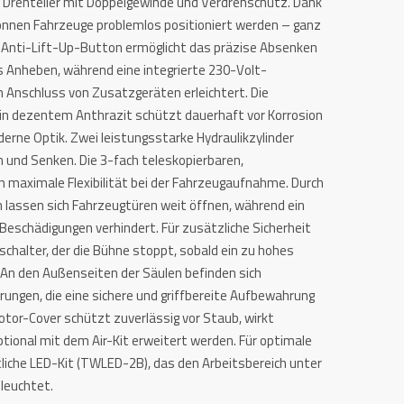
e Drehteller mit Doppelgewinde und Verdrehschutz. Dank
können Fahrzeuge problemlos positioniert werden – ganz
n Anti-Lift-Up-Button ermöglicht das präzise Absenken
 Anheben, während eine integrierte 230-Volt-
 Anschluss von Zusatzgeräten erleichtert. Die
 in dezentem Anthrazit schützt dauerhaft vor Korrosion
derne Optik. Zwei leistungsstarke Hydraulikzylinder
n und Senken. Die 3-fach teleskopierbaren,
 maximale Flexibilität bei der Fahrzeugaufnahme. Durch
 lassen sich Fahrzeugtüren weit öffnen, während ein
eschädigungen verhindert. Für zusätzliche Sicherheit
chalter, der die Bühne stoppt, sobald ein zu hohes
. An den Außenseiten der Säulen befinden sich
ungen, die eine sichere und griffbereite Aufbewahrung
tor-Cover schützt zuverlässig vor Staub, wirkt
ional mit dem Air-Kit erweitert werden. Für optimale
ltliche LED-Kit (TWLED-2B), das den Arbeitsbereich unter
leuchtet.