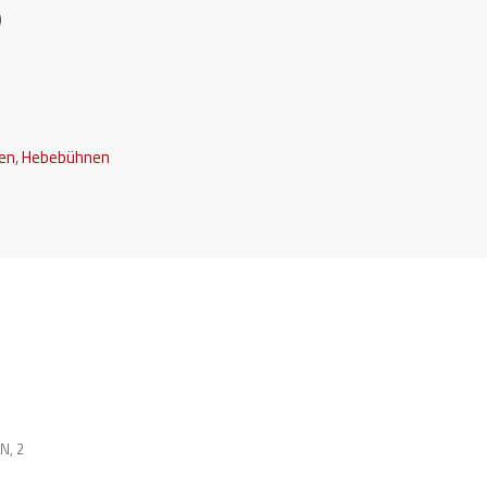
)
en
,
Hebebühnen
EN
,
2