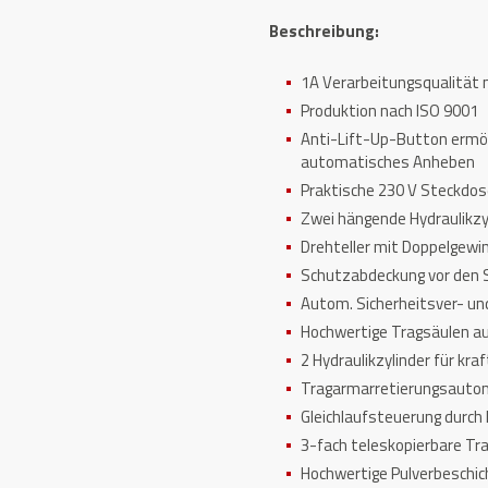
Beschreibung:
1A Verarbeitungsqualität 
Produktion nach ISO 9001
Anti-Lift-Up-Button ermög
automatisches Anheben
Praktische 230 V Steckdos
Zwei hängende Hydraulikzy
Drehteller mit Doppelgew
Schutzabdeckung vor den 
Autom. Sicherheitsver- un
Hochwertige Tragsäulen au
2 Hydraulikzylinder für kr
Tragarmarretierungsauto
Gleichlaufsteuerung durch 
3-fach teleskopierbare T
Hochwertige Pulverbeschi