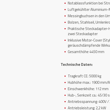
Notablassfunktion bei Str
Luftgekühlter Aluminium-
Messingbuchsen in den Um
Bolzen, Stahlseil, Umlenkr
Praktische Steckadapter-Ha
zwei Steckadapter
Inklusive Motor-Cover (St
geräuschdämpfende Wirku
Gesamthöhe 4450 mm
Technische Daten:
Tragkraft CE: 5000 kg
Hubhöhe max.: 1900 mm/A
Einschwenkhöhe: 112 mm
Hub-, Senkzeit ca.: 45/30 s
Antriebsspannung: 400V /
Antriebsleistung: 2,2 kW