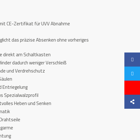
mit CE-Zertifikat für UVV Abnahme
licht das präzise Absenken ohne vorheriges
e direkt am Schaltkasten
linder dadurch weniger Verschleiß
inde und Verdrehschutz
Säulen
d Entriegelung
s Spezialwalzprofil
aftvolles Heben und Senken
matik
Drahtseile
ragarme
chtung