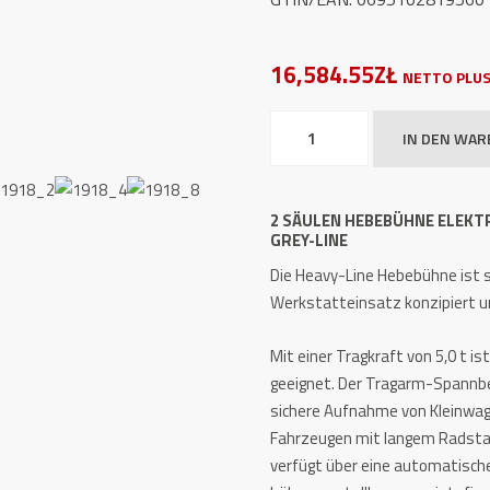
16,584.55ZŁ
NETTO PLUS
2
IN DEN WA
Säulen
Hebebühne
elektromagnetisch
2 SÄULEN HEBEBÜHNE ELEKTR
TW
GREY-LINE
250
Die Heavy-Line Hebebühne ist sp
B4.5-
Werkstatteinsatz konzipiert und
G
5.0
Mit einer Tragkraft von 5,0 t 
t
geeignet. Der Tragarm-Spannbe
HEAVY
sichere Aufnahme von Kleinwag
LINE
Fahrzeugen mit langem Radstan
Grey-
verfügt über eine automatische
Line