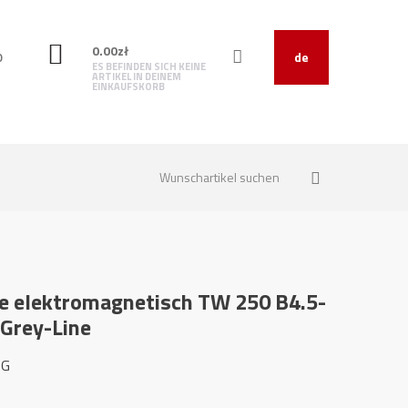
0.00
zł
O
de
ES BEFINDEN SICH KEINE
ARTIKEL IN DEINEM
EINKAUFSKORB
e elektromagnetisch TW 250 B4.5-
 Grey-Line
-G