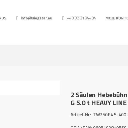
RUS
info@siegstar.eu
+48 32 2184404
MOJE KONT
2 Säulen Hebebühn
G 5.0 t HEAVY LINE
Artikel-Nr.: TW250B4.5-400
GTIN/EAN: 0695102819560