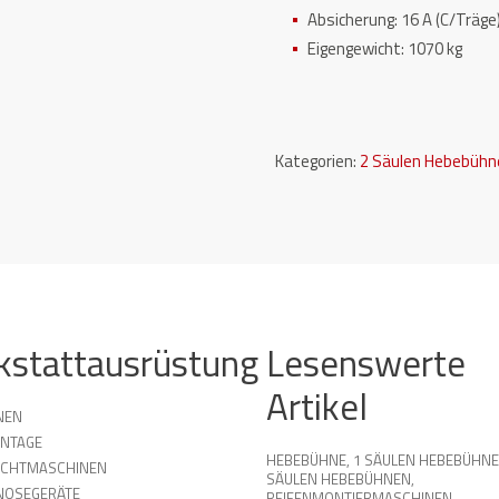
Absicherung: 16 A (C/Träge
Eigengewicht: 1070 kg
Kategorien:
2 Säulen Hebebühn
kstattausrüstung
Lesenswerte
Artikel
NEN
NTAGE
HEBEBÜHNE
,
1 SÄULEN HEBEBÜHN
UCHTMASCHINEN
SÄULEN HEBEBÜHNEN
,
NOSEGERÄTE
REIFENMONTIERMASCHINEN
,