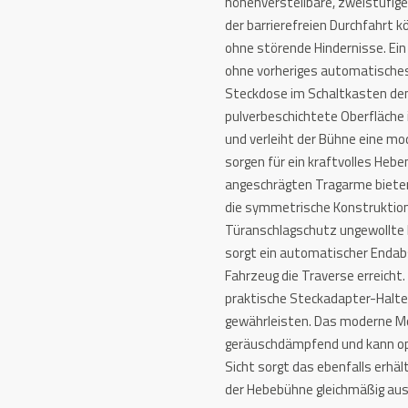
höhenverstellbare, zweistufig
Menge
der barrierefreien Durchfahrt 
ohne störende Hindernisse. Ei
ohne vorheriges automatisches
Steckdose im Schaltkasten den
pulverbeschichtete Oberfläche
und verleiht der Bühne eine mo
sorgen für ein kraftvolles Hebe
angeschrägten Tragarme bieten
die symmetrische Konstruktion
Türanschlagschutz ungewollte B
sorgt ein automatischer Endabs
Fahrzeug die Traverse erreicht
praktische Steckadapter-Halter
gewährleisten. Das moderne Mo
geräuschdämpfend und kann opt
Sicht sorgt das ebenfalls erhä
der Hebebühne gleichmäßig aus