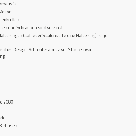
omausfall
Motor
lenkrollen
ollen und Schrauben sind verzinkt
lterungen (auf jeder Säulenseite eine Halterung) für je
ylisches Design, Schmutzschutz vor Staub sowie
ng)
d 2080
ek.
 3 Phasen