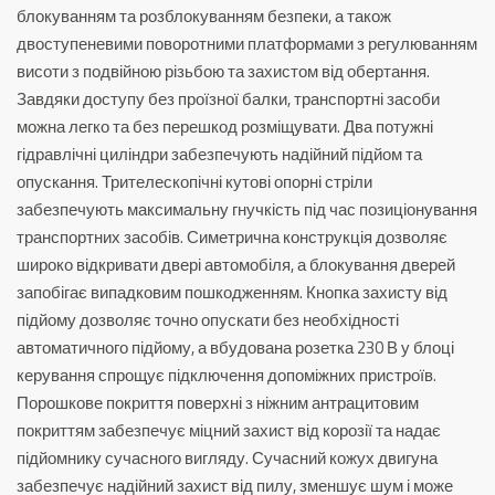
блокуванням та розблокуванням безпеки, а також
двоступеневими поворотними платформами з регулюванням
висоти з подвійною різьбою та захистом від обертання.
Завдяки доступу без проїзної балки, транспортні засоби
можна легко та без перешкод розміщувати. Два потужні
гідравлічні циліндри забезпечують надійний підйом та
опускання. Трителескопічні кутові опорні стріли
забезпечують максимальну гнучкість під час позиціонування
транспортних засобів. Симетрична конструкція дозволяє
широко відкривати двері автомобіля, а блокування дверей
запобігає випадковим пошкодженням. Кнопка захисту від
підйому дозволяє точно опускати без необхідності
автоматичного підйому, а вбудована розетка 230 В у блоці
керування спрощує підключення допоміжних пристроїв.
Порошкове покриття поверхні з ніжним антрацитовим
покриттям забезпечує міцний захист від корозії та надає
підйомнику сучасного вигляду. Сучасний кожух двигуна
забезпечує надійний захист від пилу, зменшує шум і може