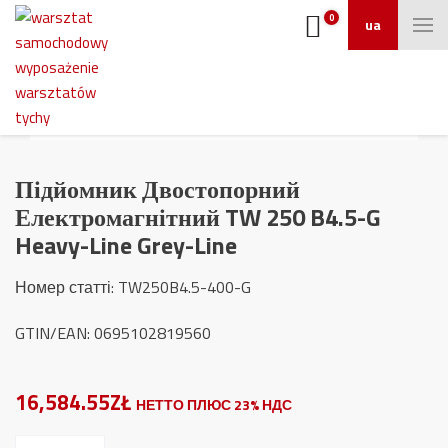
0
ua
Підйомник Двостопорний
Електромагнітний TW 250 B4.5-G
Heavy-Line Grey-Line
Номер статті
: TW250B4.5-400-G
GTIN/EAN: 0695102819560
16,584.55ZŁ
НЕТТО ПЛЮС 23% НДС
Підйомник