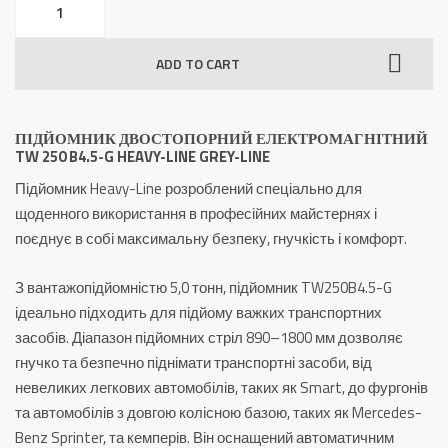
Двостопорний
Електромагнітний
ADD TO CART
TW
250
B4.5-
ПІДЙОМНИК ДВОСТОПОРНИЙ ЕЛЕКТРОМАГНІТНИЙ
G
TW 250 B4.5-G HEAVY-LINE GREY-LINE
Heavy-
Підйомник Heavy-Line розроблений спеціально для
Line
щоденного використання в професійних майстернях і
Grey-
поєднує в собі максимальну безпеку, гнучкість і комфорт.
Line
quantity
З вантажопідйомністю 5,0 тонн, підйомник TW250B4.5-G
ідеально підходить для підйому важких транспортних
засобів. Діапазон підйомних стріл 890–1800 мм дозволяє
гнучко та безпечно піднімати транспортні засоби, від
невеликих легкових автомобілів, таких як Smart, до фургонів
та автомобілів з довгою колісною базою, таких як Mercedes-
Benz Sprinter, та кемперів. Він оснащений автоматичним