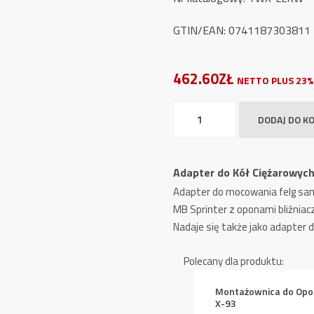
GTIN/EAN: 0741187303811
462.60ZŁ
NETTO PLUS 23%
ilość
DODAJ DO K
Adapter
do
Kół
Adapter do Kół Ciężarowy
Ciężarowych
Adapter do mocowania felg sa
TW
MB Sprinter z oponami bliźniacz
X-
Nadaje się także jako adapter 
LLKW
Polecany dla produktu:
Montażownica do Op
X-93