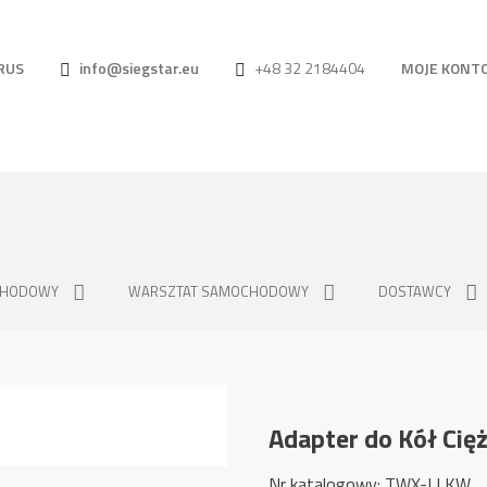
RUS
info@siegstar.eu
+48 32 2184404
MOJE KONT
CHODOWY
WARSZTAT SAMOCHODOWY
DOSTAWCY
Adapter do Kół Ci
Nr katalogowy: TWX-LLKW