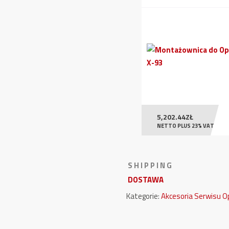
5,202.44
ZŁ
NETTO PLUS 23% VAT
S H I P P I N G
DOSTAWA
Kategorie:
Akcesoria Serwisu 