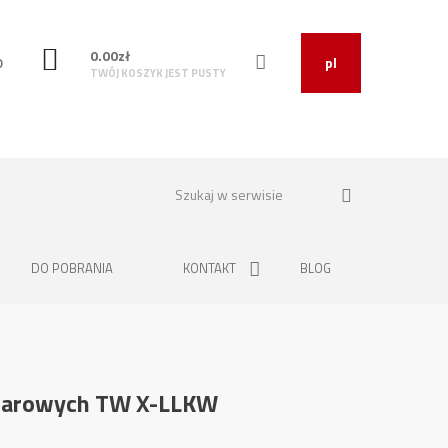
0.00
zł
O
pl
TWÓJ KOSZYK JEST PUSTY
DO POBRANIA
KONTAKT
BLOG
ężarowych TW X-LLKW