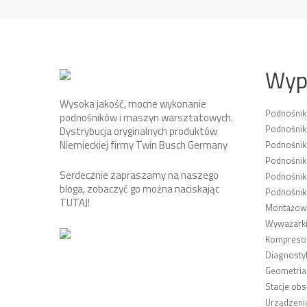
Wyp
Wysoka jakość, mocne wykonanie
Podnośni
podnośników i maszyn warsztatowych.
Podnośnik
Dystrybucja oryginalnych produktów
Niemieckiej firmy Twin Busch Germany
Podnośni
Podnośnik
Serdecznie zapraszamy na naszego
Podnośnik
bloga, zobaczyć go można naciskając
Podnośnik
TUTAJ
!
Montażown
Wyważarki
Kompresor
Diagnosty
Geometria
Stacje obs
Urządzeni