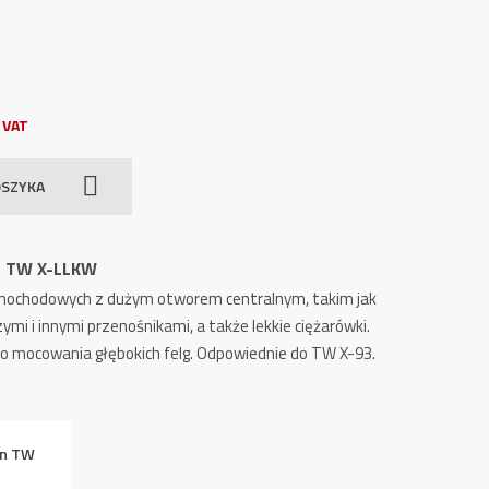
 VAT
OSZYKA
ch TW X-LLKW
mochodowych z dużym otworem centralnym, takim jak
ymi i innymi przenośnikami, a także lekkie ciężarówki.
do mocowania głębokich felg. Odpowiednie do TW X-93.
on TW