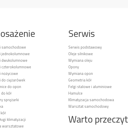
osażenie
Serwis
ki samochodowe
Serwis podstawowy
i jednokolumnowe
Oleje silnikowe
ki dwukolumnowe
Wymiana oleju
i czterokolumnowe
Opony
i nożycowe
Wymiana opon
i do ciężarówek
Geometria kół
ice do opon
Felgi stalowe i aluminiowe
 do kół
Hamulce
y sprężarki
Klimatyzacja samochodowa
ka
Warsztat samochodowy
 kół
Warto przeczy
ługi klimatyzacji
a warsztatowe