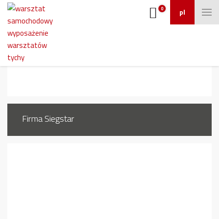
0
pl
felgi-stalowe-aluminiowe
Firma Siegstar