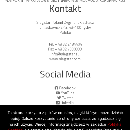
PLATFORMY PARKINGOWE
,
DEZYNFEKCJA SAMOCHODU
,
KORONAWIRUS
Kontakt
Siegstar Poland Zygmunt Klachacz
ul. Jaśkowicka 43, 43-100 Tychy
Polska
Tel. + 48 32 2184404
Fax + 48 32 7330333
info@siegstar.eu
www.siegstar.com
Social Media
Facebook
YouTube
Twitter
LinkedIn
Ta strona korzysta z plików cookies, dzięki którym może działać
lepiej. Dalsze korzystanie ze strony oznacza, że zgadzasz się
na ich użycie. Więcej informacji znajdziesz w zakładce
Polityka