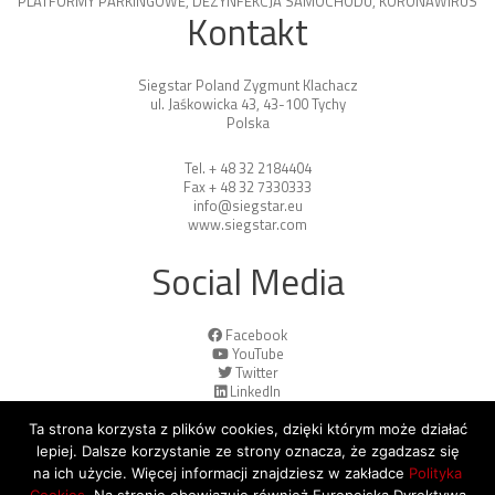
PLATFORMY PARKINGOWE
,
DEZYNFEKCJA SAMOCHODU
,
KORONAWIRUS
Kontakt
Siegstar Poland Zygmunt Klachacz
ul. Jaśkowicka 43, 43-100 Tychy
Polska
Tel. + 48 32 2184404
Fax + 48 32 7330333
info@siegstar.eu
www.siegstar.com
Social Media
Facebook
YouTube
Twitter
LinkedIn
Ta strona korzysta z plików cookies, dzięki którym może działać
lepiej. Dalsze korzystanie ze strony oznacza, że zgadzasz się
na ich użycie. Więcej informacji znajdziesz w zakładce
Polityka