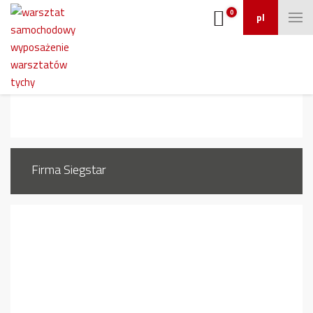
0
pl
m
Firma Siegstar