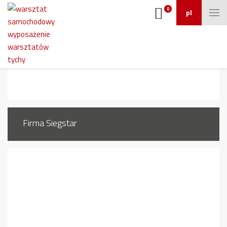
0
pl
650
Firma Siegstar