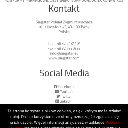
PLATFORMY PARKINGOWE
,
DEZYNFEKCJA SAMOCHODU
,
KORONAWIRUS
Kontakt
Siegstar Poland Zygmunt Klachacz
ul. Jaśkowicka 43, 43-100 Tychy
Polska
Tel. + 48 32 2184404
Fax + 48 32 7330333
info@siegstar.eu
www.siegstar.com
Social Media
Facebook
YouTube
Twitter
LinkedIn
Ta strona korzysta z plików cookies, dzięki którym może działać
lepiej. Dalsze korzystanie ze strony oznacza, że zgadzasz się
na ich użycie. Więcej informacji znajdziesz w zakładce
Polityka