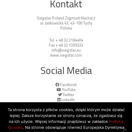
Kontakt
Siegstar Poland Zygmunt Klachacz
ul. Jaśkowicka 43, 43-100 Tychy
Polska
Tel. + 48 32 2184404
Fax + 48 32 7330333
info@siegstar.eu
www.siegstar.com
Social Media
Facebook
YouTube
Twitter
LinkedIn
Ta strona korzysta z plików cookies, dzięki którym może działać
lepiej. Dalsze korzystanie ze strony oznacza, że zgadzasz się
na ich użycie. Więcej informacji znajdziesz w zakładce
Polityka
Cookies
. Na stronie obowiązuje również Europejska Dyrektywa
© 2026 Copyright by SiegStar. All rights