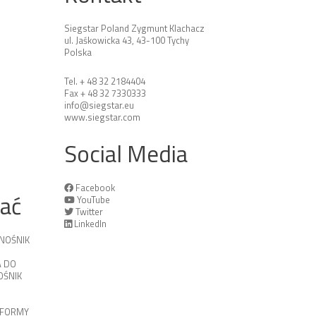
Siegstar Poland Zygmunt Klachacz
ul. Jaśkowicka 43, 43-100 Tychy
Polska
Tel. + 48 32 2184404
Fax + 48 32 7330333
info@siegstar.eu
www.siegstar.com
Social Media
Facebook
tać
YouTube
Twitter
LinkedIn
NOŚNIK
 DO
ŚNIK
TFORMY