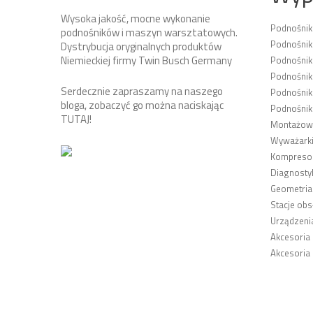
Wysoka jakość, mocne wykonanie
Podnośni
podnośników i maszyn warsztatowych.
Podnośnik
Dystrybucja oryginalnych produktów
Niemieckiej firmy Twin Busch Germany
Podnośni
Podnośnik
Serdecznie zapraszamy na naszego
Podnośnik
bloga, zobaczyć go można naciskając
Podnośnik
TUTAJ
!
Montażown
Wyważarki
Kompresor
Diagnosty
Geometria
Stacje obs
Urządzeni
Akcesoria
Akcesoria