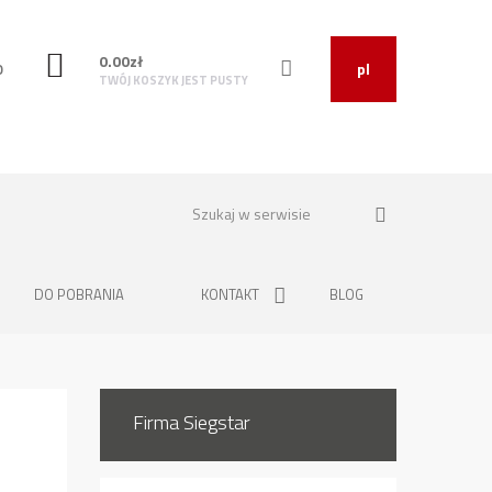
0.00
zł
O
pl
TWÓJ KOSZYK JEST PUSTY
DO POBRANIA
KONTAKT
BLOG
Firma Siegstar