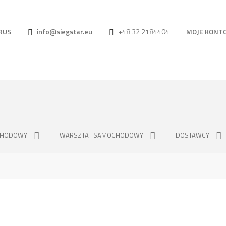
RUS
info@siegstar.eu
+48 32 2184404
MOJE KONT
CHODOWY
WARSZTAT SAMOCHODOWY
DOSTAWCY