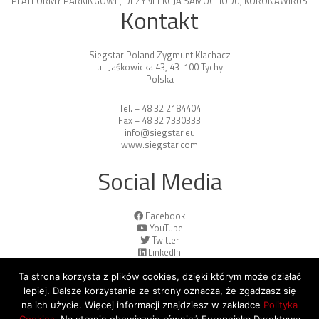
PLATFORMY PARKINGOWE
,
DEZYNFEKCJA SAMOCHODU
,
KORONAWIRUS
Kontakt
Siegstar Poland Zygmunt Klachacz
ul. Jaśkowicka 43, 43-100 Tychy
Polska
Tel. + 48 32 2184404
Fax + 48 32 7330333
info@siegstar.eu
www.siegstar.com
Social Media
Facebook
YouTube
Twitter
LinkedIn
Ta strona korzysta z plików cookies, dzięki którym może działać
lepiej. Dalsze korzystanie ze strony oznacza, że zgadzasz się
na ich użycie. Więcej informacji znajdziesz w zakładce
Polityka