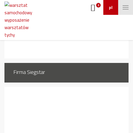
0
pl
wozek-do-kol
Firma Siegstar